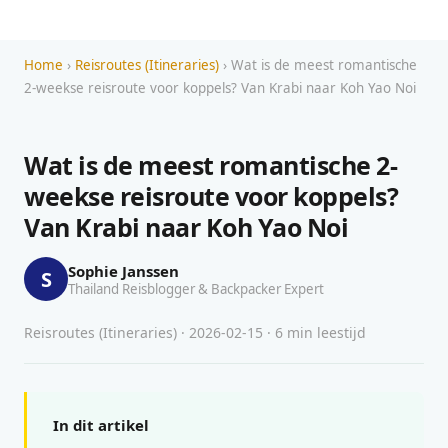
Home
›
Reisroutes (Itineraries)
› Wat is de meest romantische
2-weekse reisroute voor koppels? Van Krabi naar Koh Yao Noi
Wat is de meest romantische 2-
weekse reisroute voor koppels?
Van Krabi naar Koh Yao Noi
Sophie Janssen
S
Thailand Reisblogger & Backpacker Expert
Reisroutes (Itineraries) · 2026-02-15 · 6 min leestijd
In dit artikel