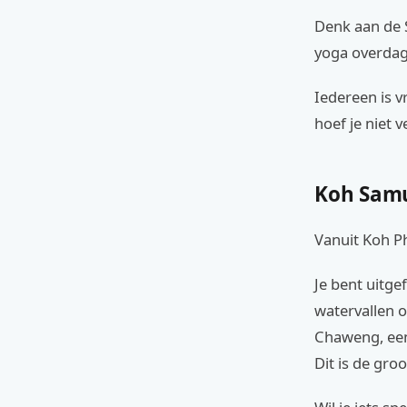
Denk aan de 
yoga overdag
Iedereen is v
hoef je niet 
Koh Samu
Vanuit Koh Ph
Je bent uitge
watervallen o
Chaweng, een
Dit is de gro