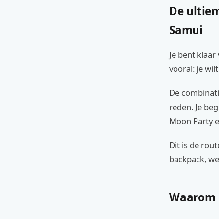
De ultie
Samui
Je bent klaar
vooral: je wil
De combinati
reden. Je beg
Moon Party e
Dit is de rou
backpack, we
Waarom de