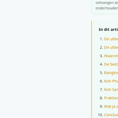
ontvangen wij
onderhouden
In dit art
De ulti
De ulti
Waarom 
De beste
Bangkok
Koh Pha
Koh Sam
Praktis
Wat je
Conclus