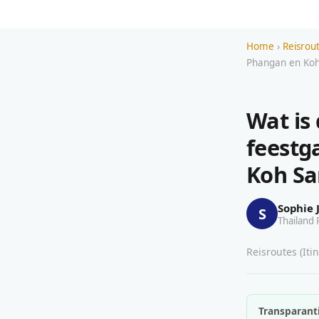
Home
›
Reisrout
Phangan en Koh
Wat is
feestg
Koh S
Sophie 
S
Thailand 
Reisroutes (Itin
Transparanti