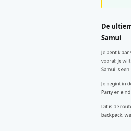
De ultie
Samui
Je bent klaar
vooral: je wi
Samui is een 
Je begint in 
Party en eind
Dit is de rou
backpack, we