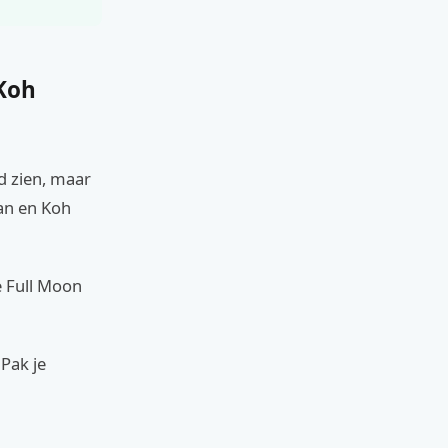
 Koh
nd zien, maar
gan en Koh
e Full Moon
 Pak je