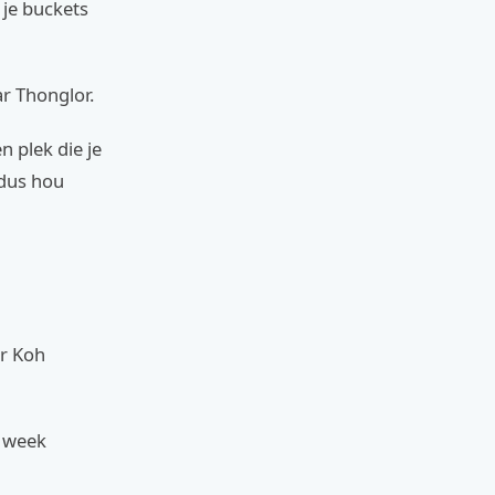
 je buckets
ar Thonglor.
n plek die je
 dus hou
ar Koh
e week