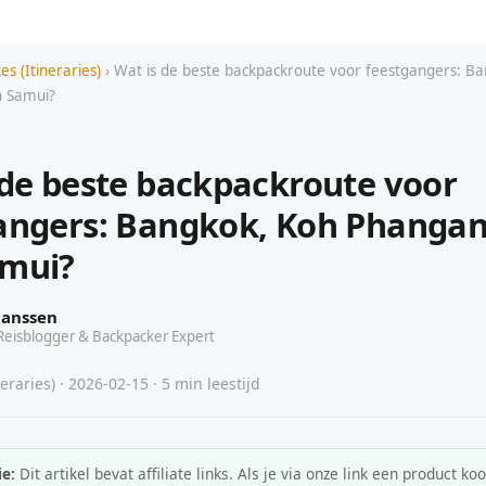
es (Itineraries)
› Wat is de beste backpackroute voor feestgangers: B
 Samui?
 de beste backpackroute voor
angers: Bangkok, Koh Phangan
amui?
Janssen
Reisblogger & Backpacker Expert
eraries) · 2026-02-15 · 5 min leestijd
e:
Dit artikel bevat affiliate links. Als je via onze link een product koo