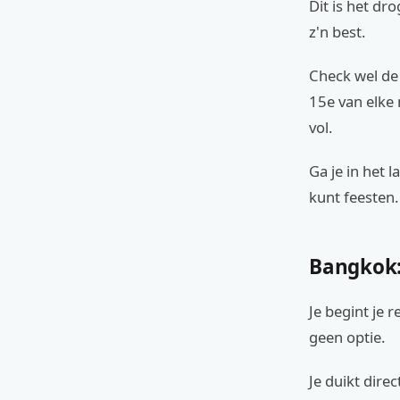
Dit is het dr
z'n best.
Check wel de 
15e van elke
vol.
Ga je in het 
kunt feesten.
Bangkok:
Je begint je 
geen optie.
Je duikt dire