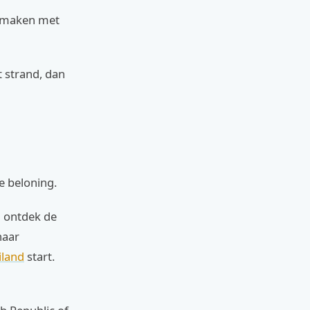
ermaken met
t strand, dan
e beloning.
en ontdek de
naar
iland
start.