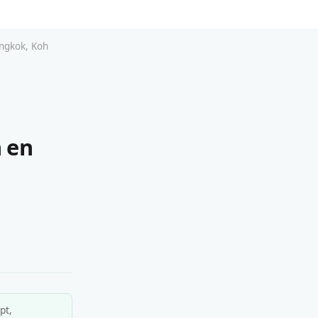
angkok, Koh
 en
pt,