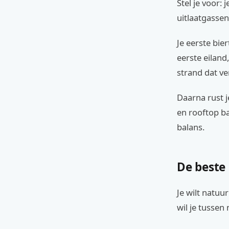
Stel je voor:
uitlaatgassen
Je eerste bier
eerste eiland
strand dat ve
Daarna rust j
en rooftop ba
balans.
De beste r
Je wilt natuu
wil je tussen