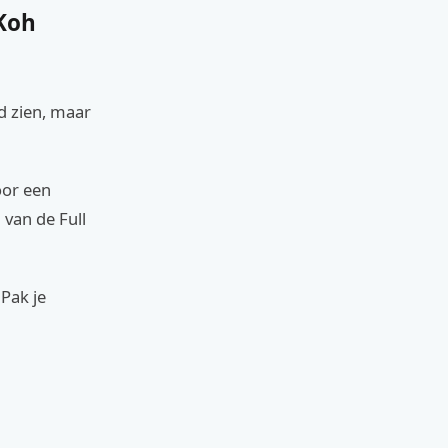
 Koh
nd zien, maar
oor een
 van de Full
 Pak je