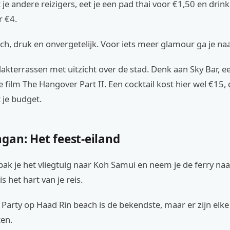
je andere reizigers, eet je een pad thai voor €1,50 en drink
 €4.
sch, druk en onvergetelijk. Voor iets meer glamour ga je na
dakterrassen met uitzicht over de stad. Denk aan Sky Bar, ee
e film The Hangover Part II. Een cocktail kost hier wel €15,
 je budget.
gan: Het feest-eiland
ak je het vliegtuig naar Koh Samui en neem je de ferry na
s het hart van je reis.
Party op Haad Rin beach is de bekendste, maar er zijn elk
ten.