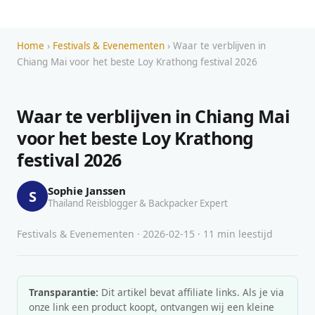
Home
›
Festivals & Evenementen
› Waar te verblijven in
Chiang Mai voor het beste Loy Krathong festival 2026
Waar te verblijven in Chiang Mai
voor het beste Loy Krathong
festival 2026
Sophie Janssen
S
Thailand Reisblogger & Backpacker Expert
Festivals & Evenementen · 2026-02-15 · 11 min leestijd
Transparantie:
Dit artikel bevat affiliate links. Als je via
onze link een product koopt, ontvangen wij een kleine