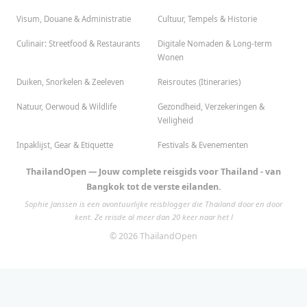
Visum, Douane & Administratie
Cultuur, Tempels & Historie
Culinair: Streetfood & Restaurants
Digitale Nomaden & Long-term
Wonen
Duiken, Snorkelen & Zeeleven
Reisroutes (Itineraries)
Natuur, Oerwoud & Wildlife
Gezondheid, Verzekeringen &
Veiligheid
Inpaklijst, Gear & Etiquette
Festivals & Evenementen
ThailandOpen — Jouw complete reisgids voor Thailand - van
Bangkok tot de verste eilanden.
Sophie Janssen is een avontuurlijke reisblogger die Thailand door en door
kent. Ze reisde al meer dan 20 keer naar het l
© 2026 ThailandOpen