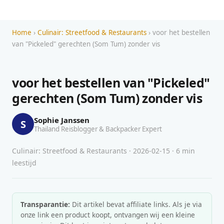
Home
›
Culinair: Streetfood & Restaurants
› voor het bestellen
van "Pickeled" gerechten (Som Tum) zonder vis
voor het bestellen van "Pickeled"
gerechten (Som Tum) zonder vis
Sophie Janssen
S
Thailand Reisblogger & Backpacker Expert
Culinair: Streetfood & Restaurants · 2026-02-15 · 6 min
leestijd
Transparantie:
Dit artikel bevat affiliate links. Als je via
onze link een product koopt, ontvangen wij een kleine