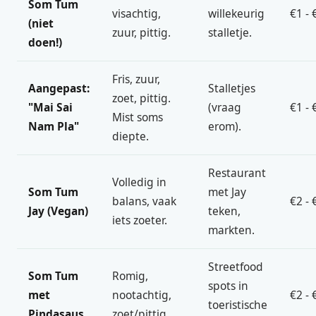
Som Tum
visachtig,
willekeurig
€1 - 
(niet
zuur, pittig.
stalletje.
doen!)
Fris, zuur,
Aangepast:
Stalletjes
zoet, pittig.
"Mai Sai
(vraag
€1 - 
Mist soms
Nam Pla"
erom).
diepte.
Restaurant
Volledig in
Som Tum
met Jay
balans, vaak
€2 - 
Jay (Vegan)
teken,
iets zoeter.
markten.
Streetfood
Som Tum
Romig,
spots in
met
nootachtig,
€2 - 
toeristische
Pindasaus
zoet/pittig.