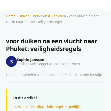
Home
›
Duiken, Snorkelen & Zeeleven
› voor duiken na een
vlucht naar Phuket: veiligheidsregels
voor duiken na een vlucht naar
Phuket: veiligheidsregels
Sophie Janssen
S
Thailand Reisblogger & Backpacker Expert
Duiken, Snorkelen & Zeeleven · 2026-02-15 · 6 min leestijd
In dit artikel
Wat is die 'vlieg-duik-regel' eigenlijk?