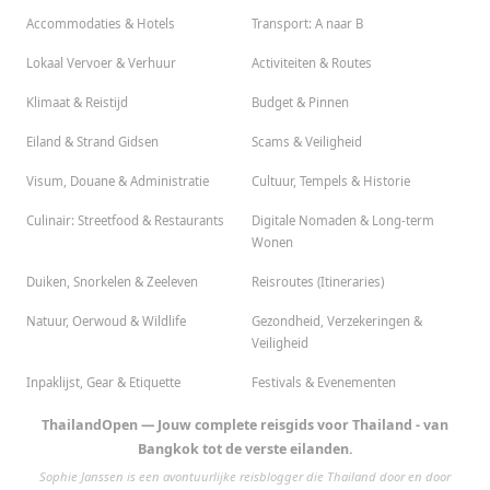
Accommodaties & Hotels
Transport: A naar B
Lokaal Vervoer & Verhuur
Activiteiten & Routes
Klimaat & Reistijd
Budget & Pinnen
Eiland & Strand Gidsen
Scams & Veiligheid
Visum, Douane & Administratie
Cultuur, Tempels & Historie
Culinair: Streetfood & Restaurants
Digitale Nomaden & Long-term
Wonen
Duiken, Snorkelen & Zeeleven
Reisroutes (Itineraries)
Natuur, Oerwoud & Wildlife
Gezondheid, Verzekeringen &
Veiligheid
Inpaklijst, Gear & Etiquette
Festivals & Evenementen
ThailandOpen — Jouw complete reisgids voor Thailand - van
Bangkok tot de verste eilanden.
Sophie Janssen is een avontuurlijke reisblogger die Thailand door en door