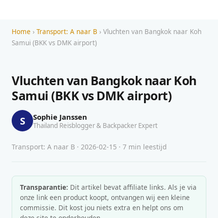
Home
›
Transport: A naar B
› Vluchten van Bangkok naar Koh
Samui (BKK vs DMK airport)
Vluchten van Bangkok naar Koh
Samui (BKK vs DMK airport)
Sophie Janssen
S
Thailand Reisblogger & Backpacker Expert
Transport: A naar B · 2026-02-15 · 7 min leestijd
Transparantie:
Dit artikel bevat affiliate links. Als je via
onze link een product koopt, ontvangen wij een kleine
commissie. Dit kost jou niets extra en helpt ons om
deze site te onderhouden.