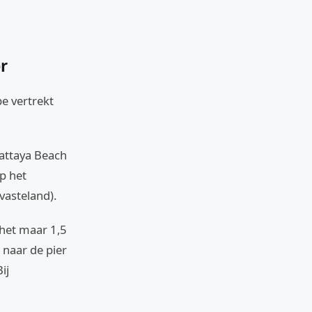
r
pe vertrekt
Pattaya Beach
op het
vasteland).
 het maar 1,5
 naar de pier
ij