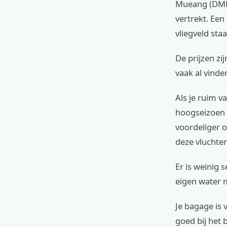
Mueang (DMK)
vertrekt. Een
vliegveld staa
De prijzen zi
vaak al vinde
Als je ruim v
hoogseizoen (
voordeliger 
deze vluchten:
Er is weinig 
eigen water m
Je bagage is 
goed bij het 