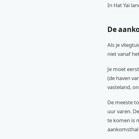
In Hat Yai lan
De aankom
Als je vliegtu
niet vanaf het
Je moet eerst
(de haven van
vasteland, on
De meeste toe
uur varen. D
te komen is m
aankomsthal 