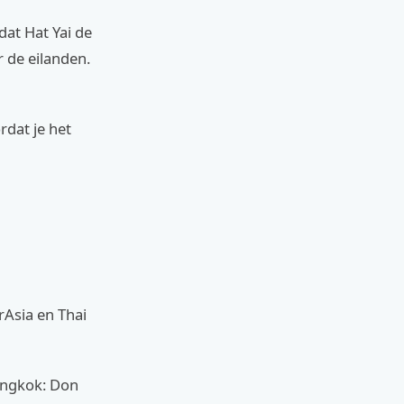
dat Hat Yai de
r de eilanden.
rdat je het
rAsia en Thai
angkok: Don