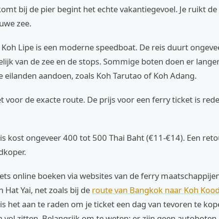
omt bij de pier begint het echte vakantiegevoel. Je ruikt de
auwe zee.
 Koh Lipe is een moderne speedboat. De reis duurt ongevee
kelijk van de zee en de stops. Sommige boten doen er lang
e eilanden aandoen, zoals Koh Tarutao of Koh Adang.
t voor de exacte route. De prijs voor een ferry ticket is rede
is kost ongeveer 400 tot 500 Thai Baht (€11-€14). Een retou
dkoper.
ckets online boeken via websites van de ferry maatschappijen
 Hat Yai, net zoals bij de
route van Bangkok naar Koh Koo
s het aan te raden om je ticket een dag van tevoren te kop
vol zitten. Belangrijk om te weten: er zijn geen autoboten