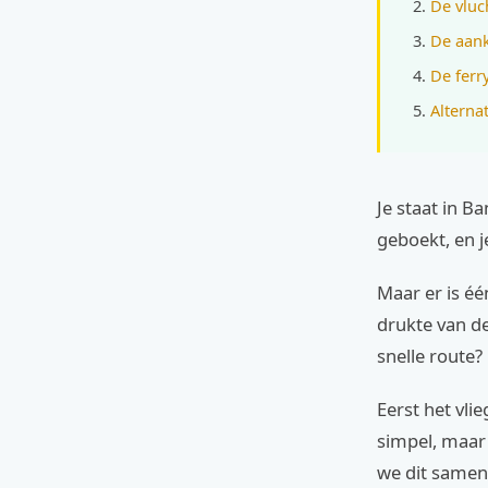
De vluc
De aank
De ferr
Alterna
Je staat in Ba
geboekt, en j
Maar er is éé
drukte van d
snelle route?
Eerst het vlie
simpel, maar 
we dit samen 