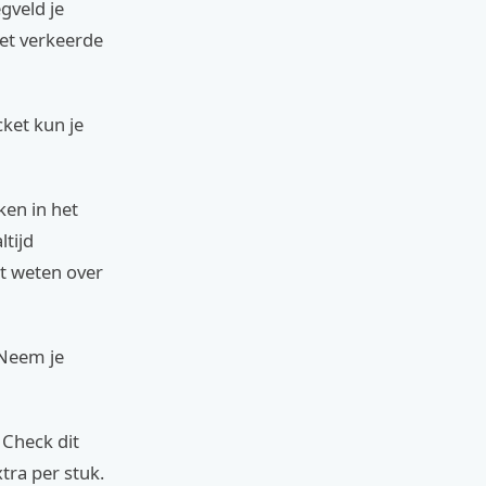
gveld je
het verkeerde
cket kun je
ken in het
ltijd
t weten over
 Neem je
 Check dit
tra per stuk.