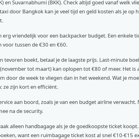
 en Suvarnabhumi (BKK). Check altijd goed vanaf welk vlie
 taxi door Bangkok kan je veel tijd en geld kosten als je op 
t.
jn erg vriendelijk voor een backpacker budget. Een enkele ti
n voor tussen de €30 en €60.
an tevoren boekt, betaal je de laagste prijs. Last-minute boe
november tot maart) kan oplopen tot €80 of meer. Het is a
om door de week te vliegen dan in het weekend. Wat je moe
 ze zijn kort en efficiënt.
service aan boord, zoals je van een budget airline verwacht.
ee na de security.
vaak alleen handbagage als je de goedkoopste ticket koopt.
boeken, want een ruimbagage ticket kost al snel €10-€15 ex