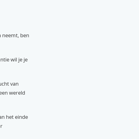
in neemt, ben
ie wil je je
lucht van
 een wereld
aan het einde
or