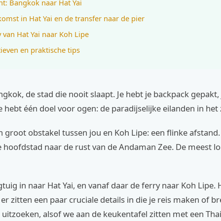
ht: Bangkok naar Hat Yai
omst in Hat Yai en de transfer naar de pier
y van Hat Yai naar Koh Lipe
tieven en praktische tips
ngkok, de stad die nooit slaapt. Je hebt je backpack gepakt, 
e hebt één doel voor ogen: de paradijselijke eilanden in het
n groot obstakel tussen jou en Koh Lipe: een flinke afstand.
e hoofdstad naar de rust van de Andaman Zee. De meest lo
gtuig in naar Hat Yai, en vanaf daar de ferry naar Koh Lipe. 
er zitten een paar cruciale details in die je reis maken of b
uitzoeken, alsof we aan de keukentafel zitten met een Thai