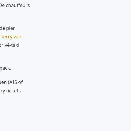
 De chauffeurs
de pier
 ferry van
rivé-taxi
pack.
pen (AIS of
ry tickets