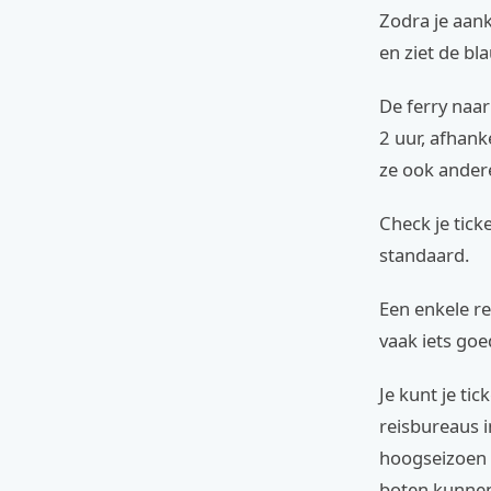
Zodra je aank
en ziet de bl
De ferry naar
2 uur, afhan
ze ook ander
Check je ticke
standaard.
Een enkele re
vaak iets goe
Je kunt je ti
reisbureaus in
hoogseizoen i
boten kunnen 