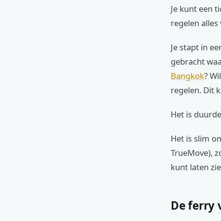
Je kunt een t
regelen alles 
Je stapt in e
gebracht waar
Bangkok
? Wi
regelen. Dit 
Het is duurde
Het is slim o
TrueMove), zo
kunt laten zie
De ferry 