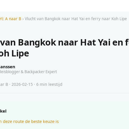
rt: A naar B
› Vlucht van Bangkok naar Hat Yai en ferry naar Koh Lipe
 van Bangkok naar Hat Yai en f
oh Lipe
Janssen
Reisblogger & Backpacker Expert
ar B · 2026-02-15 · 6 min leestijd
ikel
deze route de beste keuze is