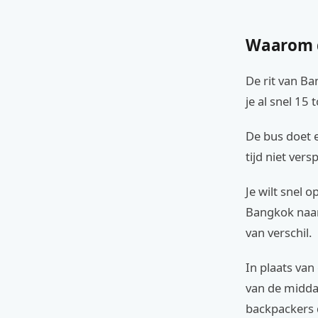
Waarom d
De rit van Ba
je al snel 15
De bus doet e
tijd niet ver
Je wilt snel o
Bangkok naar
van verschil.
In plaats van
van de middag
backpackers d