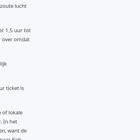
 zoute lucht
r 1,5 uur tot
er over omdat
lijk
r ticket is
 of lokale
d
. In het
en, want de
 naar Koh