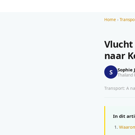
Home
›
Transpo
Vlucht
naar K
Sophie 
S
Thailand 
Transport: A na
In dit art
Waarom 