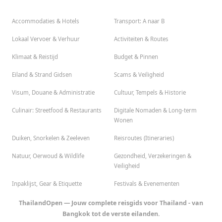
Accommodaties & Hotels
Transport: A naar B
Lokaal Vervoer & Verhuur
Activiteiten & Routes
Klimaat & Reistijd
Budget & Pinnen
Eiland & Strand Gidsen
Scams & Veiligheid
Visum, Douane & Administratie
Cultuur, Tempels & Historie
Culinair: Streetfood & Restaurants
Digitale Nomaden & Long-term
Wonen
Duiken, Snorkelen & Zeeleven
Reisroutes (Itineraries)
Natuur, Oerwoud & Wildlife
Gezondheid, Verzekeringen &
Veiligheid
Inpaklijst, Gear & Etiquette
Festivals & Evenementen
ThailandOpen — Jouw complete reisgids voor Thailand - van
Bangkok tot de verste eilanden.