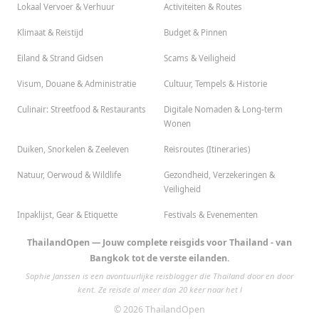
Lokaal Vervoer & Verhuur
Activiteiten & Routes
Klimaat & Reistijd
Budget & Pinnen
Eiland & Strand Gidsen
Scams & Veiligheid
Visum, Douane & Administratie
Cultuur, Tempels & Historie
Culinair: Streetfood & Restaurants
Digitale Nomaden & Long-term
Wonen
Duiken, Snorkelen & Zeeleven
Reisroutes (Itineraries)
Natuur, Oerwoud & Wildlife
Gezondheid, Verzekeringen &
Veiligheid
Inpaklijst, Gear & Etiquette
Festivals & Evenementen
ThailandOpen — Jouw complete reisgids voor Thailand - van
Bangkok tot de verste eilanden.
Sophie Janssen is een avontuurlijke reisblogger die Thailand door en door
kent. Ze reisde al meer dan 20 keer naar het l
© 2026 ThailandOpen