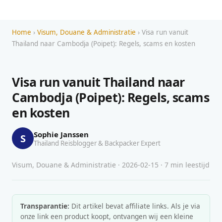
Home
›
Visum, Douane & Administratie
› Visa run vanuit
Thailand naar Cambodja (Poipet): Regels, scams en kosten
Visa run vanuit Thailand naar
Cambodja (Poipet): Regels, scams
en kosten
Sophie Janssen
S
Thailand Reisblogger & Backpacker Expert
Visum, Douane & Administratie · 2026-02-15 · 7 min leestijd
Transparantie:
Dit artikel bevat affiliate links. Als je via
onze link een product koopt, ontvangen wij een kleine