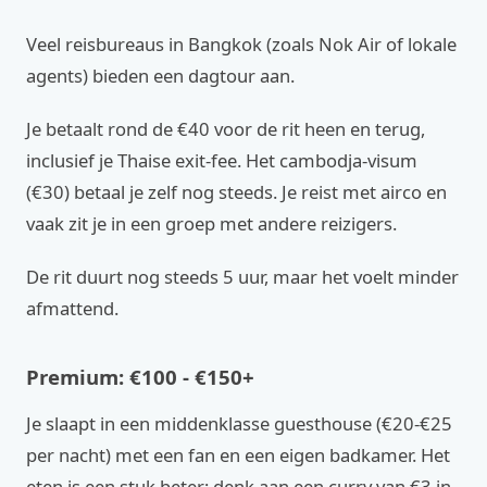
Veel reisbureaus in Bangkok (zoals Nok Air of lokale
agents) bieden een dagtour aan.
Je betaalt rond de €40 voor de rit heen en terug,
inclusief je Thaise exit-fee. Het cambodja-visum
(€30) betaal je zelf nog steeds. Je reist met airco en
vaak zit je in een groep met andere reizigers.
De rit duurt nog steeds 5 uur, maar het voelt minder
afmattend.
Premium: €100 - €150+
Je slaapt in een middenklasse guesthouse (€20-€25
per nacht) met een fan en een eigen badkamer. Het
eten is een stuk beter; denk aan een curry van €3 in