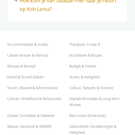
Hoe kom je van Saladan Pier naar je resort
op Koh Lanta?
Accommodaties & Hotels
Transport: A naar B
Lokaal Vervoer & Verhuur
Activiteiten & Routes
Klimaat & Reistijd
Budget & Pinnen
Eiland & Strand Gidsen
Scams & Veiligheid
Visum, Douane & Administratie
Cultuur, Tempels & Historie
Culinair: Streetfood & Restaurants
Digitale Nomaden & Long-term
Wonen
Duiken, Snorkelen & Zeeleven
Reisroutes (Itineraries)
Natuur, Oerwoud & Wildlife
Gezondheid, Verzekeringen &
Veiligheid