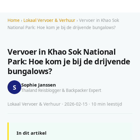
Home
›
Lokaal Vervoer & Verhuur
› Vervoer in Khao Sok
National Park: Hoe kom je bij de drijvende bungalows?
Vervoer in Khao Sok National
Park: Hoe kom je bij de drijvende
bungalows?
Sophie Janssen
S
Thailand Reisblogger & Backpacker Expert
Lokaal Vervoer & Verhuur · 2026-02-15 · 10 min leestijd
In dit artikel