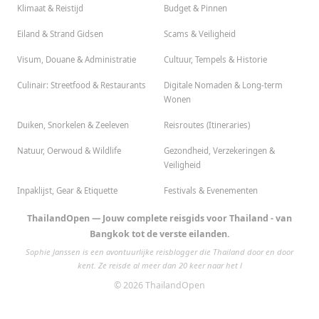
Klimaat & Reistijd
Budget & Pinnen
Eiland & Strand Gidsen
Scams & Veiligheid
Visum, Douane & Administratie
Cultuur, Tempels & Historie
Culinair: Streetfood & Restaurants
Digitale Nomaden & Long-term
Wonen
Duiken, Snorkelen & Zeeleven
Reisroutes (Itineraries)
Natuur, Oerwoud & Wildlife
Gezondheid, Verzekeringen &
Veiligheid
Inpaklijst, Gear & Etiquette
Festivals & Evenementen
ThailandOpen — Jouw complete reisgids voor Thailand - van
Bangkok tot de verste eilanden.
Sophie Janssen is een avontuurlijke reisblogger die Thailand door en door
kent. Ze reisde al meer dan 20 keer naar het l
© 2026 ThailandOpen