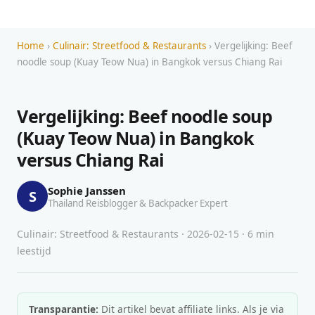
Home
›
Culinair: Streetfood & Restaurants
› Vergelijking: Beef
noodle soup (Kuay Teow Nua) in Bangkok versus Chiang Rai
Vergelijking: Beef noodle soup
(Kuay Teow Nua) in Bangkok
versus Chiang Rai
Sophie Janssen
S
Thailand Reisblogger & Backpacker Expert
Culinair: Streetfood & Restaurants · 2026-02-15 · 6 min
leestijd
Transparantie:
Dit artikel bevat affiliate links. Als je via