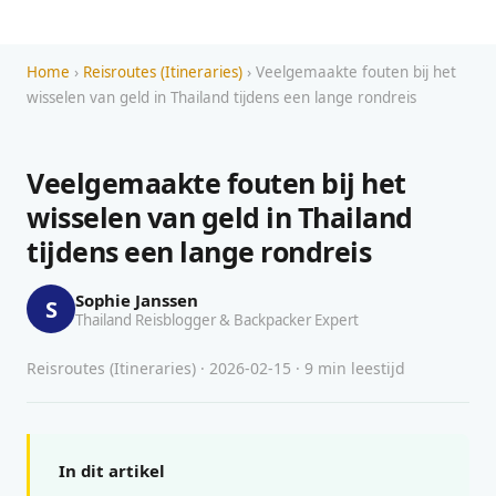
Home
›
Reisroutes (Itineraries)
› Veelgemaakte fouten bij het
wisselen van geld in Thailand tijdens een lange rondreis
Veelgemaakte fouten bij het
wisselen van geld in Thailand
tijdens een lange rondreis
Sophie Janssen
S
Thailand Reisblogger & Backpacker Expert
Reisroutes (Itineraries) · 2026-02-15 · 9 min leestijd
In dit artikel