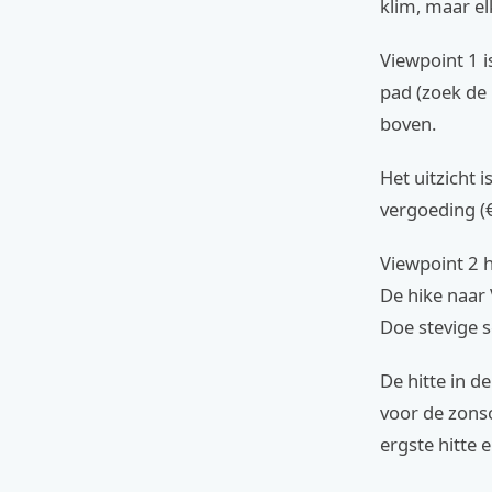
klim, maar el
Viewpoint 1 i
pad (zoek de 
boven.
Het uitzicht i
vergoeding (
Viewpoint 2 h
De hike naar 
Doe stevige 
De hitte in d
voor de zons
ergste hitte 