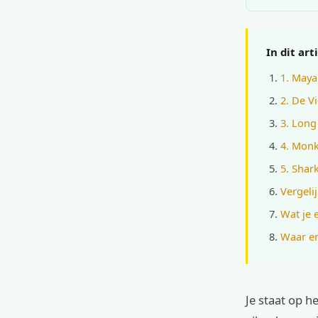
In dit art
1. Maya
2. De V
3. Long
4. Monk
5. Shar
Vergeli
Wat je 
Waar e
Je staat op h