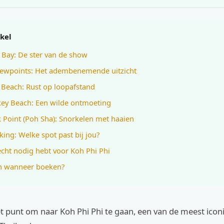
ikel
 Bay: De ster van de show
iewpoints: Het adembenemende uitzicht
 Beach: Rust op loopafstand
ey Beach: Een wilde ontmoeting
k Point (Poh Sha): Snorkelen met haaien
jking: Welke spot past bij jou?
echt nodig hebt voor Koh Phi Phi
n wanneer boeken?
et punt om naar Koh Phi Phi te gaan, een van de meest icon