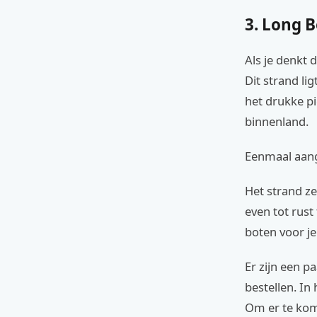
3. Long 
Als je denkt 
Dit strand li
het drukke pi
binnenland.
Eenmaal aang
Het strand ze
even tot rust
boten voor j
Er zijn een p
bestellen. In 
Om er te kom