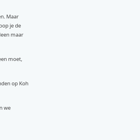
en. Maar
loop je de
alleen maar
heen moet,
anden op Koh
en we