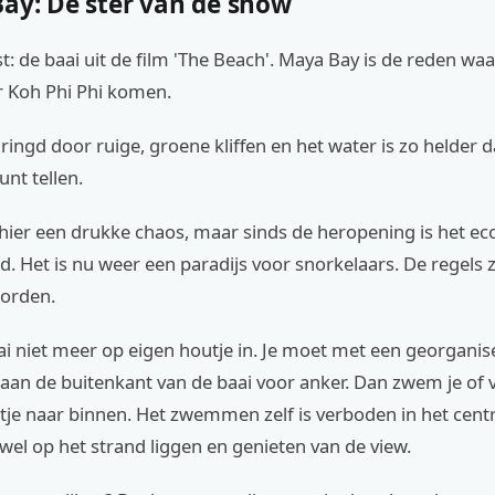
Bay: De ster van de show
st: de baai uit de film 'The Beach'. Maya Bay is de reden wa
r Koh Phi Phi komen.
ringd door ruige, groene kliffen en het water is zo helder d
unt tellen.
 hier een drukke chaos, maar sinds de heropening is het e
rd. Het is nu weer een paradijs voor snorkelaars. De regels z
orden.
i niet meer op eigen houtje in. Je moet met een georganis
aan de buitenkant van de baai voor anker. Dan zwem je of 
tje naar binnen. Het zwemmen zelf is verboden in het centr
wel op het strand liggen en genieten van de view.