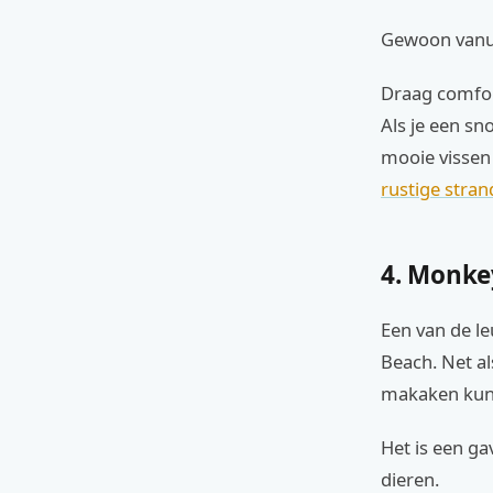
Gewoon vanuit
Draag comfor
Als je een sn
mooie vissen 
rustige stra
4. Monke
Een van de l
Beach. Net al
makaken kunt 
Het is een ga
dieren.