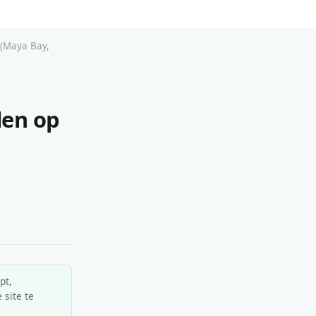
 (Maya Bay,
den op
pt,
 site te