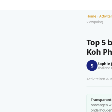
Home
›
Activite
Viewpoint)
Top 5 
Koh Ph
Sophie 
S
Thailand 
Activiteiten & 
Transparanti
ontvangen wij
onderhouden