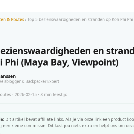
iten & Routes
› Top 5 bezienswaardigheden en stranden op Koh Phi Phi
bezienswaardigheden en stran
i Phi (Maya Bay, Viewpoint)
Janssen
Reisblogger & Backpacker Expert
Routes · 2026-02-15 · 8 min leestijd
e:
Dit artikel bevat affiliate links. Als je via onze link een product koo
 een kleine commissie. Dit kost jou niets extra en helpt ons om deze
.