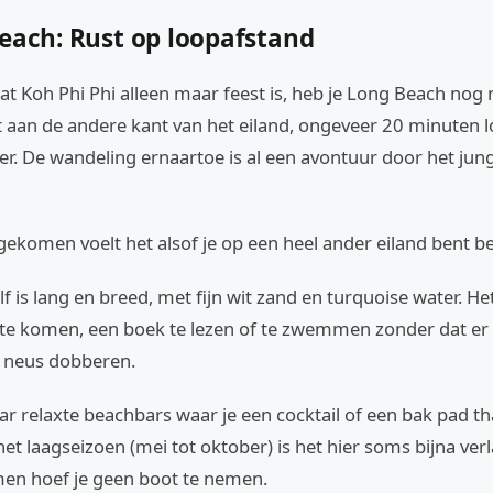
Beach: Rust op loopafstand
dat Koh Phi Phi alleen maar feest is, heb je Long Beach nog 
gt aan de andere kant van het eiland, ongeveer 20 minuten 
er. De wandeling ernaartoe is al een avontuur door het jun
ekomen voelt het alsof je op een heel ander eiland bent be
lf is lang en breed, met fijn wit zand en turquoise water. He
 te komen, een boek te lezen of te zwemmen zonder dat er 
e neus dobberen.
aar relaxte beachbars waar je een cocktail of een bak pad th
het laagseizoen (mei tot oktober) is het hier soms bijna verla
en hoef je geen boot te nemen.