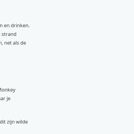
n en drinken.
t strand
, net als de
 Monkey
aar je
it zijn wilde