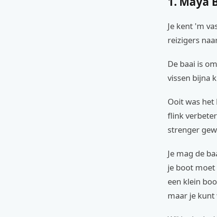
1. Maya 
Je kent 'm va
reizigers naa
De baai is om
vissen bijna k
Ooit was het
flink verbete
strenger gew
Je mag de baa
je boot moet 
een klein boo
maar je kunt 