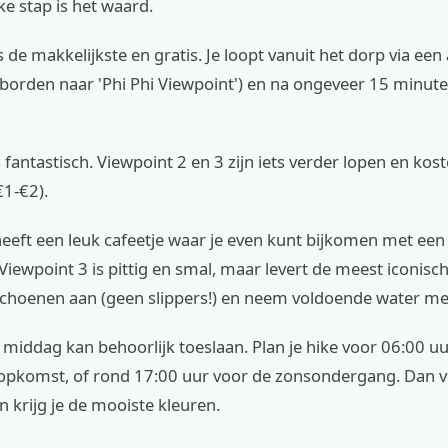
ke stap is het waard.
s de makkelijkste en gratis. Je loopt vanuit het dorp via e
borden naar 'Phi Phi Viewpoint') en na ongeveer 15 minuten
s fantastisch. Viewpoint 2 en 3 zijn iets verder lopen en kos
€1-€2).
eeft een leuk cafeetje waar je even kunt bijkomen met een 
Viewpoint 3 is pittig en smal, maar levert de meest iconisch
schoenen aan (geen slippers!) en neem voldoende water me
e middag kan behoorlijk toeslaan. Plan je hike voor 06:00 u
opkomst, of rond 17:00 uur voor de zonsondergang. Dan v
en krijg je de mooiste kleuren.