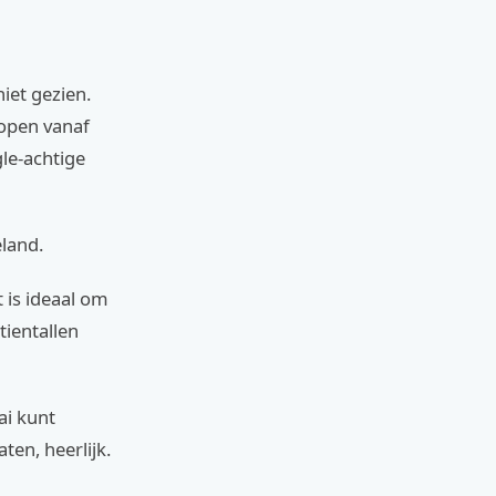
niet gezien.
lopen vanaf
gle-achtige
land.
t is ideaal om
tientallen
ai kunt
ten, heerlijk.