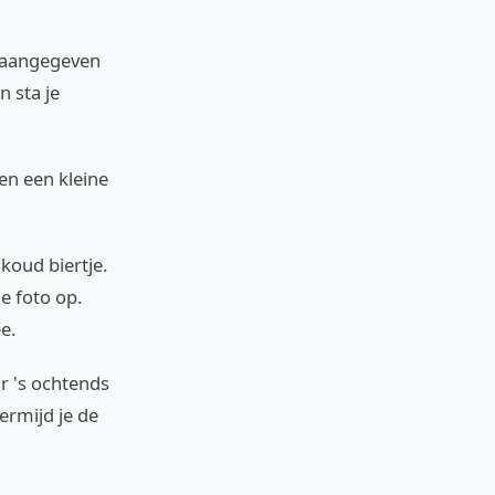
en aangegeven
 sta je
ten een kleine
koud biertje.
e foto op.
e.
ur 's ochtends
ermijd je de