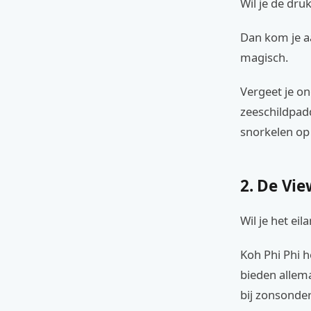
Wil je de dru
Dan kom je aa
magisch.
Vergeet je o
zeeschildpadd
snorkelen op
2. De Vi
Wil je het ei
Koh Phi Phi h
bieden allema
bij zonsonder