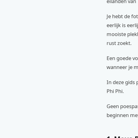
eilanden van 
Je hebt de fo
eerlijk is eer
mooiste plekk
rust zoekt.
Een goede voo
wanneer je m
In deze gids
Phi Phi.
Geen poespas,
beginnen met