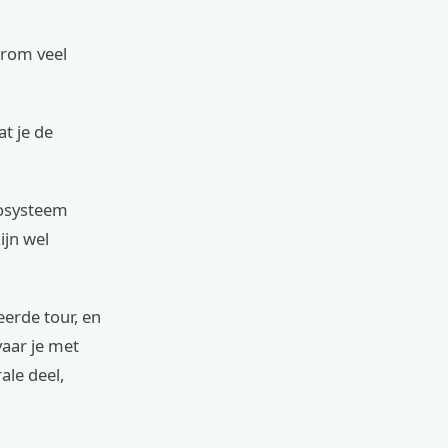
arom veel
at je de
cosysteem
ijn wel
eerde tour, en
vaar je met
ale deel,