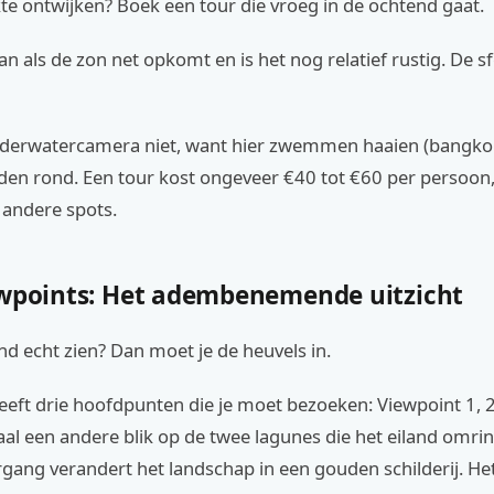
kte ontwijken? Boek een tour die vroeg in de ochtend gaat.
n als de zon net opkomt en is het nog relatief rustig. De sf
nderwatercamera niet, want hier zwemmen haaien (bangko
en rond. Een tour kost ongeveer €40 tot €60 per persoon, 
 andere spots.
ewpoints: Het adembenemende uitzicht
land echt zien? Dan moet je de heuvels in.
eeft drie hoofdpunten die je moet bezoeken: Viewpoint 1, 2
al een andere blik op de twee lagunes die het eiland omri
gang verandert het landschap in een gouden schilderij. Het 