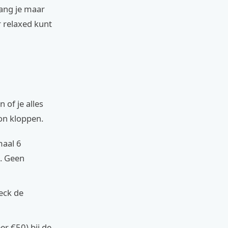
lang je maar
r relaxed kunt
 of je alles
on kloppen.
maal 6
. Geen
eck de
r €50) bij de