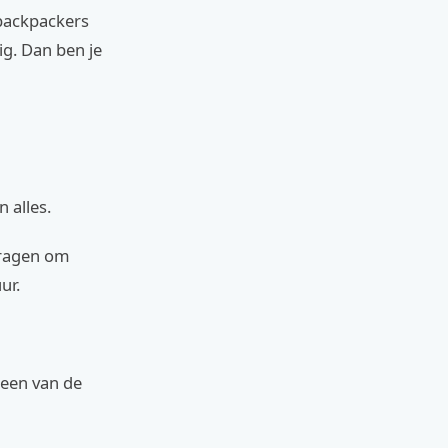
 backpackers
ig. Dan ben je
n alles.
 vragen om
ur.
j een van de