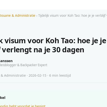
Douane & Administratie
› Tijdelijk visum voor Koh Tao: hoe je je verblijf
jk visum voor Koh Tao: hoe je je
f verlengt na je 30 dagen
Janssen
Reisblogger & Backpacker Expert
 Administratie · 2026-02-15 · 6 min leestijd
ikel
nodig hebt voordat je begint