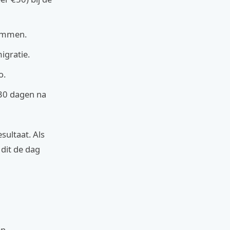
limmen.
igratie.
o.
 30 dagen na
sultaat. Als
 dit de dag
en