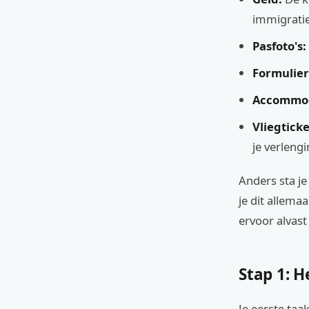
immigratie
Pasfoto's:
Formulier
Accommod
Vliegticke
je verlengi
Anders sta je
je dit allemaa
ervoor alvast
Stap 1: H
Je eerste taa