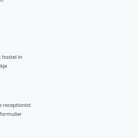
 hostel in
kje
e receptionist
 formulier
.