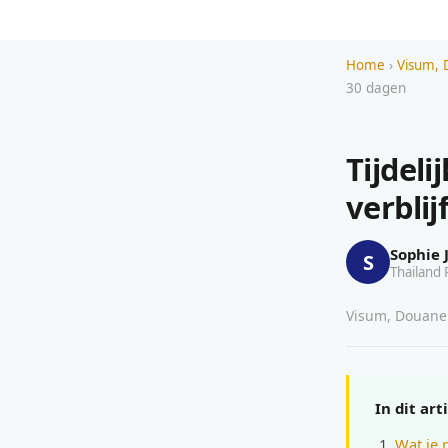
Home
›
Visum, 
30 dagen
Tijdeli
verblij
Sophie 
S
Thailand 
Visum, Douane &
In dit art
Wat je 