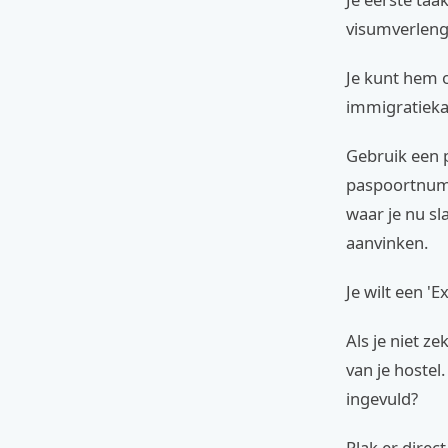
visumverleng
Je kunt hem o
immigratiekan
Gebruik een 
paspoortnumme
waar je nu sl
aanvinken.
Je wilt een 'E
Als je niet z
van je hostel
ingevuld?
Plak er direc