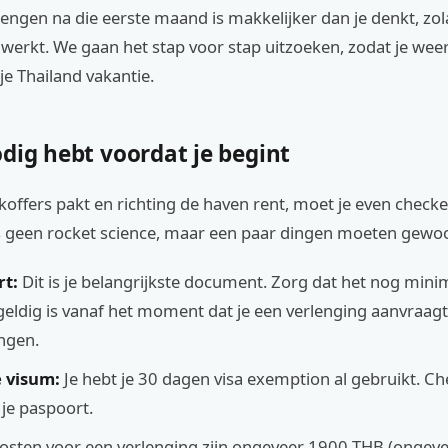
erlengen na die eerste maand is makkelijker dan je denkt, zo
werkt. We gaan het stap voor stap uitzoeken, zodat je wee
je Thailand vakantie.
dig hebt voordat je begint
 koffers pakt en richting de haven rent, moet je even checken
 is geen rocket science, maar een paar dingen moeten gewo
rt:
Dit is je belangrijkste document. Zorg dat het nog mini
ldig is vanaf het moment dat je een verlenging aanvraagt
ngen.
e visum:
Je hebt je 30 dagen visa exemption al gebruikt. Ch
 je paspoort.
osten voor een verlenging zijn ongeveer 1900 THB (ongevee