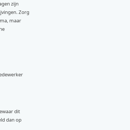
agen zijn
jvingen. Zorg
rima, maar
ine
medewerker
Bewaar dit
geld dan op