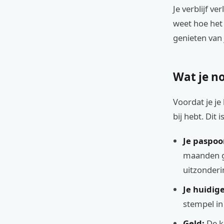
Je verblijf v
weet hoe het 
genieten van 
Wat je no
Voordat je je
bij hebt. Dit
Je paspoo
maanden ge
uitzonderi
Je huidig
stempel in
Geld:
De k