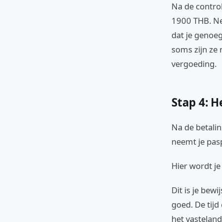
Na de control
1900 THB. Ne
dat je genoeg
soms zijn ze n
vergoeding.
Stap 4: H
Na de betali
neemt je pas
Hier wordt je
Dit is je bewi
goed. De tijd
het vasteland