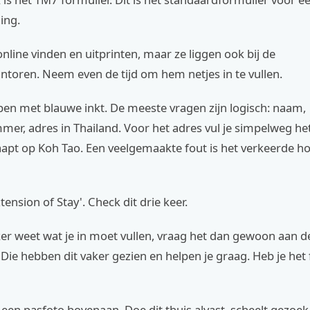
ing.
nline vinden en uitprinten, maar ze liggen ook bij de
toren. Neem even de tijd om hem netjes in te vullen.
pen met blauwe inkt. De meeste vragen zijn logisch: naam,
r, adres in Thailand. Voor het adres vul je simpelweg het
aapt op Koh Tao. Een veelgemaakte fout is het verkeerde ho
xtension of Stay'. Check dit drie keer.
eker weet wat je in moet vullen, vraag het dan gewoon aan d
. Die hebben dit vaker gezien en helpen je graag. Heb je het
t een pasfoto bovenaan. Doe dit thuis alvast, scheelt gezoek