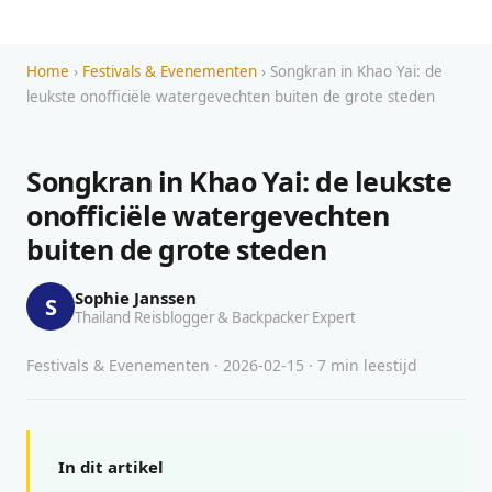
Home
›
Festivals & Evenementen
› Songkran in Khao Yai: de
leukste onofficiële watergevechten buiten de grote steden
Songkran in Khao Yai: de leukste
onofficiële watergevechten
buiten de grote steden
Sophie Janssen
S
Thailand Reisblogger & Backpacker Expert
Festivals & Evenementen · 2026-02-15 · 7 min leestijd
In dit artikel