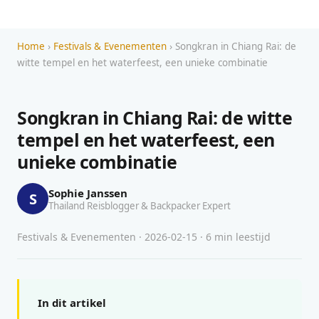
Home
›
Festivals & Evenementen
› Songkran in Chiang Rai: de
witte tempel en het waterfeest, een unieke combinatie
Songkran in Chiang Rai: de witte
tempel en het waterfeest, een
unieke combinatie
Sophie Janssen
S
Thailand Reisblogger & Backpacker Expert
Festivals & Evenementen · 2026-02-15 · 6 min leestijd
In dit artikel