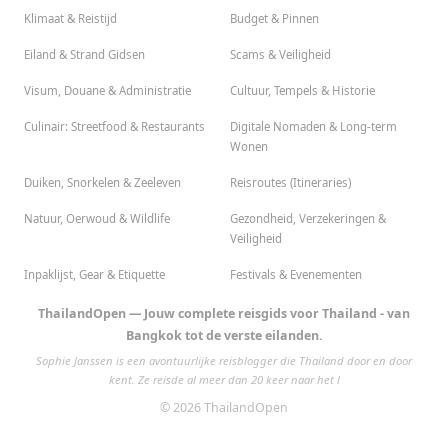
Klimaat & Reistijd
Budget & Pinnen
Eiland & Strand Gidsen
Scams & Veiligheid
Visum, Douane & Administratie
Cultuur, Tempels & Historie
Culinair: Streetfood & Restaurants
Digitale Nomaden & Long-term
Wonen
Duiken, Snorkelen & Zeeleven
Reisroutes (Itineraries)
Natuur, Oerwoud & Wildlife
Gezondheid, Verzekeringen &
Veiligheid
Inpaklijst, Gear & Etiquette
Festivals & Evenementen
ThailandOpen — Jouw complete reisgids voor Thailand - van
Bangkok tot de verste eilanden.
Sophie Janssen is een avontuurlijke reisblogger die Thailand door en door
kent. Ze reisde al meer dan 20 keer naar het l
© 2026 ThailandOpen