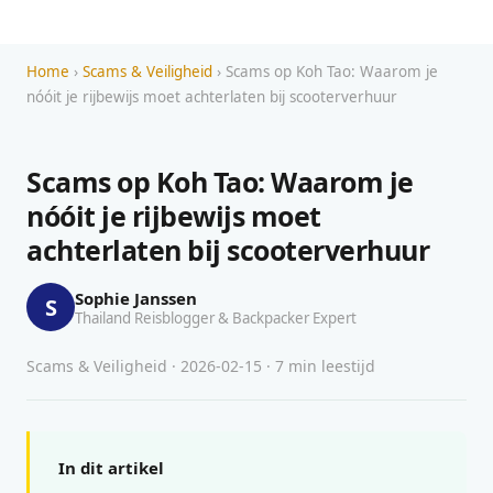
Home
›
Scams & Veiligheid
› Scams op Koh Tao: Waarom je
nóóit je rijbewijs moet achterlaten bij scooterverhuur
Scams op Koh Tao: Waarom je
nóóit je rijbewijs moet
achterlaten bij scooterverhuur
Sophie Janssen
S
Thailand Reisblogger & Backpacker Expert
Scams & Veiligheid · 2026-02-15 · 7 min leestijd
In dit artikel