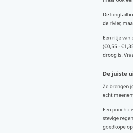
De longtailbo
de rivier, ma
Een ritje van
(€0,55 - €1,3
droog is. Vra
De juiste u
Ze brengen j
echt meene
Een poncho is
stevige regen
goedkope opti