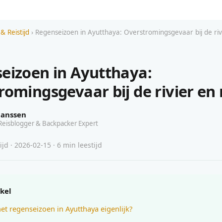
& Reistijd
› Regenseizoen in Ayutthaya: Overstromingsgevaar bij de riv
eizoen in Ayutthaya:
romingsgevaar bij de rivier en 
Janssen
Reisblogger & Backpacker Expert
ijd · 2026-02-15 · 6 min leestijd
ikel
het regenseizoen in Ayutthaya eigenlijk?