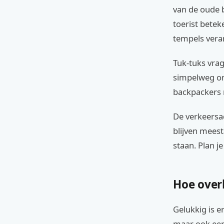
van de oude 
toerist betek
tempels veran
Tuk-tuks vrag
simpelweg omd
backpackers 
De verkeersad
blijven mees
staan. Plan j
Hoe overl
Gelukkig is e
maar ook een