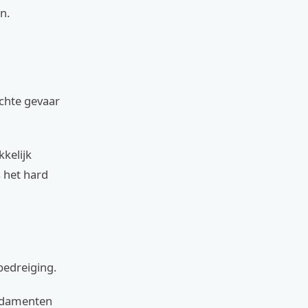
n.
echte gevaar
kkelijk
 het hard
bedreiging.
undamenten