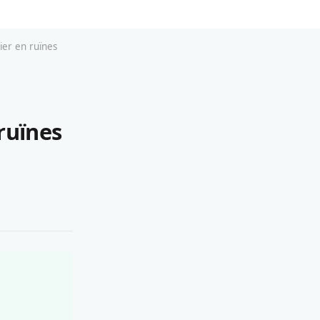
ier en ruïnes
ruïnes