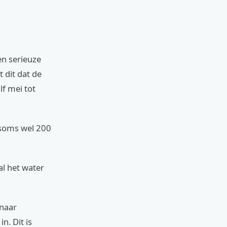
en serieuze
 dit dat de
f mei tot
 soms wel 200
al het water
 naar
n. Dit is