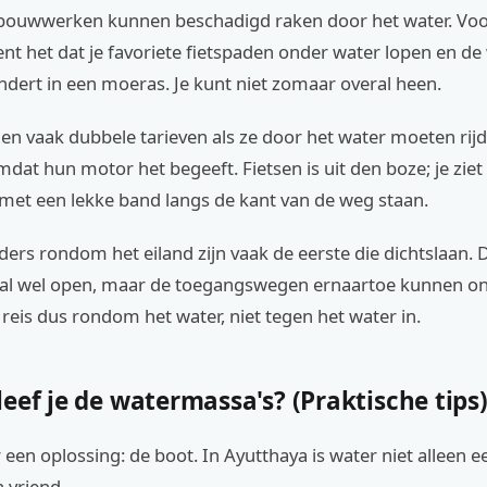
bouwwerken kunnen beschadigd raken door het water. Voor
ent het dat je favoriete fietspaden onder water lopen en d
dert in een moeras. Je kunt niet zomaar overal heen.
en vaak dubbele tarieven als ze door het water moeten rijd
at hun motor het begeeft. Fietsen is uit den boze; je ziet
met een lekke band langs de kant van de weg staan.
ers rondom het eiland zijn vaak de eerste die dichtslaan.
tal wel open, maar de toegangswegen ernaartoe kunnen o
e reis dus rondom het water, niet tegen het water in.
eef je de watermassa's? (Praktische tips
r een oplossing: de boot. In Ayutthaya is water niet alleen ee
 vriend.