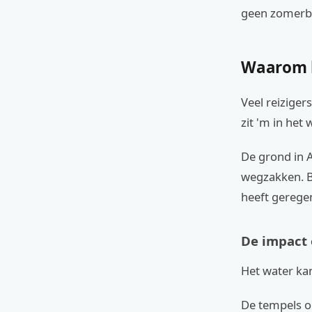
geen zomerbui
Waarom h
Veel reiziger
zit 'm in het 
De grond in A
wegzakken. B
heeft gerege
De impact 
Het water kan
De tempels o