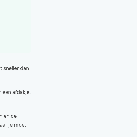
t sneller dan
r een afdakje,
en en de
waar je moet