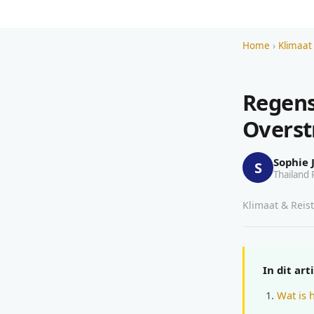
Home
›
Klimaat 
Regens
Overst
Sophie 
S
Thailand 
Klimaat & Reist
In dit art
Wat is 