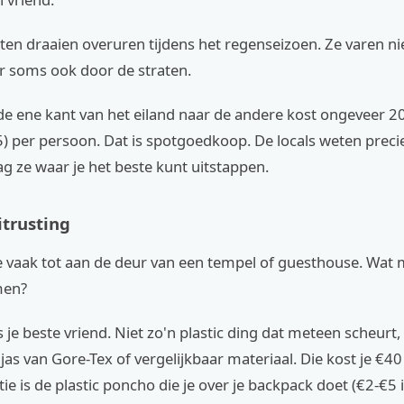
ten draaien overuren tijdens het regenseizoen. Ze varen nie
ar soms ook door de straten.
 de ene kant van het eiland naar de andere kost ongeveer 2
5) per persoon. Dat is spotgoedkoop. De locals weten preci
ag ze waar je het beste kunt uitstappen.
itrusting
e vaak tot aan de deur van een tempel of guesthouse. Wat 
men?
 je beste vriend. Niet zo'n plastic ding dat meteen scheurt
jas van Gore-Tex of vergelijkbaar materiaal. Die kost je €40
e is de plastic poncho die je over je backpack doet (€2-€5 i