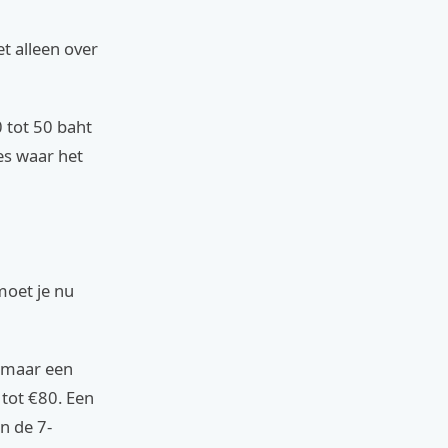
t alleen over
0 tot 50 baht
es waar het
moet je nu
, maar een
 tot €80. Een
n de 7-