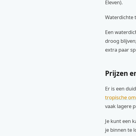
Eleven).
Waterdichte t
Een waterdich
droog blijven
extra paar s
Prijzen e
Er is een duid
tropische om
vaak lagere pr
Je kunt een k
je binnen te