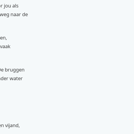
 jou als
e weg naar de
en,
 vaak
 De bruggen
nder water
)
n vijand,