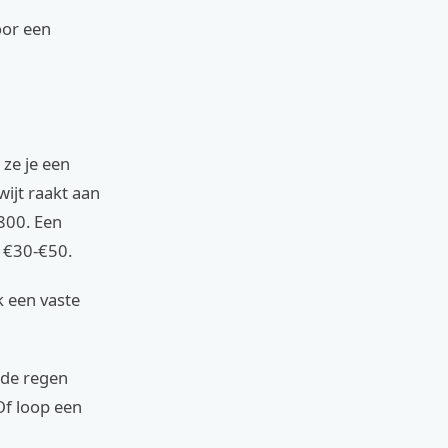
oor een
 ze je een
wijt raakt aan
€800. Een
 €30-€50.
k een vaste
 de regen
Of loop een