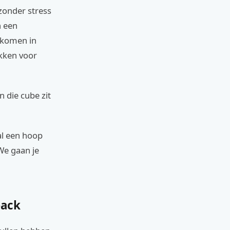
 zonder stress
n een
gekomen in
akken voor
n die cube zit
al een hoop
 We gaan je
pack