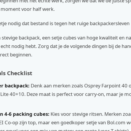
eginnen met het echte werk, zorgen we dat we de juiste sp
et moment voor half werk.
etje nodig dat bestand is tegen het ruige backpackersleven 
stevige backpack, een setje cubes van hoge kwaliteit en na
e echt nodig hebt. Zorg dat je de volgende dingen bij de ha
rect beginnen.
ls Checklist
ter backpack:
Denk aan merken zoals Osprey Farpoint 40 o
 Lite 40+10. Deze maat is perfect voor carry-on, maar je mo
an 4-6 packing cubes:
Kies voor stevige ritsen. Merken zoa
EI Co-op zijn top, maar een goedkoper setje van Bol.com w
der geval voor een mix van maten: een grote (voor T-shirts),