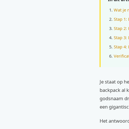
Wat je 
Stap 1:
Stap 2:
Stap 3: 
Stap 4:
Verifica
Je staat op h
backpack al k
godsnaam drie
een gigantis
Het antwoord 