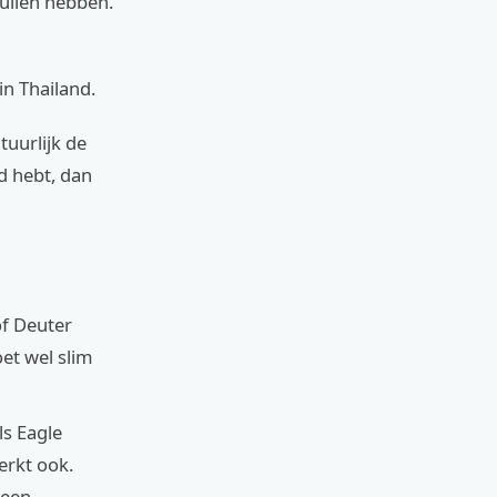
ullen hebben.
in Thailand.
tuurlijk de
nd hebt, dan
f Deuter
et wel slim
ls Eagle
erkt ook.
 een