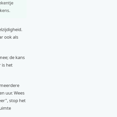
ekentje
kens.
lzijdigheid.
ar ook als
 mee; de kans
 is het
p meerdere
en uur. Wees
eer", stop het
 ruimte