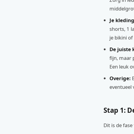
middelgrot
Je kledin
shorts, 1 
je bikini 
De juiste
fijn, maar
Een leuk o
Overige:
E
eventueel 
Stap 1: D
Dit is de fase