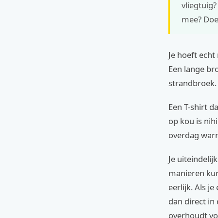
vliegtuig
mee? Doe 
Je hoeft echt
Een lange bro
strandbroek.
Een T-shirt d
op kou is nihi
overdag war
Je uiteindeli
manieren kun
eerlijk. Als j
dan direct in 
overhoudt voo