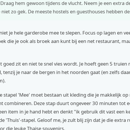
? Draag hem gewoon tijdens de vlucht. Neem je een extra d
niet zo gek. De meeste hostels en guesthouses hebben de
 niet je hele garderobe mee te slepen. Focus op lagen en vee
ek die je ook als broek aan kunt bij een net restaurant, ma
at goed zit en niet te snel vies wordt. Je hoeft geen 5 truien
l, tenzij je naar de bergen in het noorden gaat (en zelfs daar
m).
jke stapel 'Mee' moet bestaan uit kleding die je makkelijk o
t combineren. Deze stap duurt ongeveer 30 minuten tot e
e een item in je hand hebt en denkt "ik gebruik dit vast een k
de 'Thuis'-stapel. Geloof me, je zult blij zijn dat je die extra
r die leuke Thaise souvenirs.