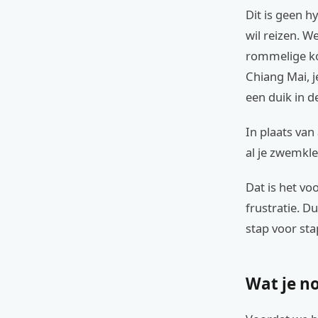
Dit is geen h
wil reizen. W
rommelige kof
Chiang Mai, j
een duik in de
In plaats van
al je zwemkl
Dat is het vo
frustratie. D
stap voor stap
Wat je no