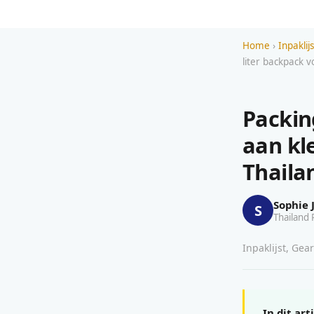
Home
›
Inpaklij
liter backpack v
Packin
aan kl
Thailan
Sophie 
S
Thailand 
Inpaklijst, Gea
In dit art