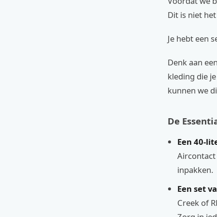
Voordat we b
Dit is niet h
Je hebt een s
Denk aan een 
kleding die j
kunnen we di
De Essentia
Een 40-li
Aircontact
inpakken.
Een set v
Creek of R
Zorg in ie