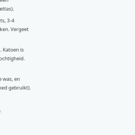
ttas).
ts, 3-4
kken. Vergeet
. Katoen is
ochtigheid.
e was, en
oed gebruikt).
)