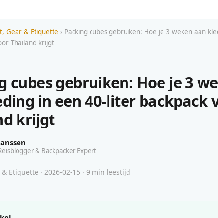
st, Gear & Etiquette
› Packing cubes gebruiken: Hoe je 3 weken aan kled
oor Thailand krijgt
g cubes gebruiken: Hoe je 3 w
eding in een 40-liter backpack 
d krijgt
Janssen
Reisblogger & Backpacker Expert
r & Etiquette · 2026-02-15 · 9 min leestijd
ikel