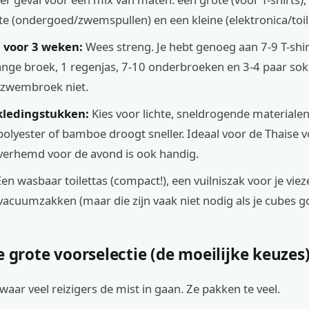
e (ondergoed/zwemspullen) en een kleine (elektronica/toile
g voor 3 weken:
Wees streng. Je hebt genoeg aan 7-9 T-shir
lange broek, 1 regenjas, 7-10 onderbroeken en 3-4 paar so
of zwembroek niet.
 kledingstukken:
Kies voor lichte, sneldrogende materialen
 polyester of bamboe droogt sneller. Ideaal voor de Thaise v
verhemd voor de avond is ook handig.
en wasbaar toilettas (compact!), een vuilniszak voor je viez
vacuumzakken (maar die zijn vaak niet nodig als je cubes g
e grote voorselectie (de moeilijke keuzes
 waar veel reizigers de mist in gaan. Ze pakken te veel.