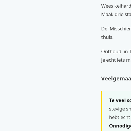
Wees keihard 
Maak drie stap
De 'Misschien
thuis.
Onthoud: in T
je echt iets m
Veelgemaak
Te veel 
stevige s
hebt echt
Onnodige 