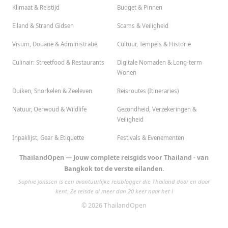
Klimaat & Reistijd
Budget & Pinnen
Eiland & Strand Gidsen
Scams & Veiligheid
Visum, Douane & Administratie
Cultuur, Tempels & Historie
Culinair: Streetfood & Restaurants
Digitale Nomaden & Long-term
Wonen
Duiken, Snorkelen & Zeeleven
Reisroutes (Itineraries)
Natuur, Oerwoud & Wildlife
Gezondheid, Verzekeringen &
Veiligheid
Inpaklijst, Gear & Etiquette
Festivals & Evenementen
ThailandOpen — Jouw complete reisgids voor Thailand - van
Bangkok tot de verste eilanden.
Sophie Janssen is een avontuurlijke reisblogger die Thailand door en door
kent. Ze reisde al meer dan 20 keer naar het l
© 2026 ThailandOpen