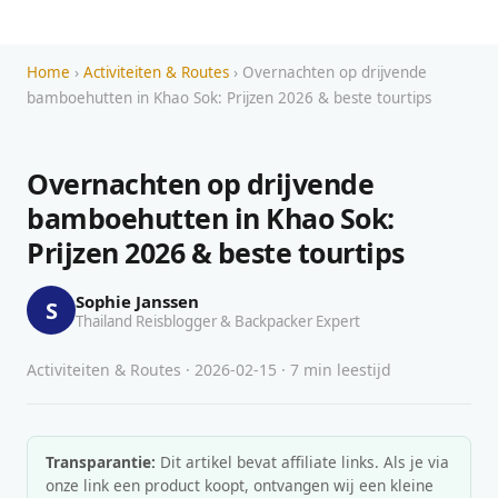
Home
›
Activiteiten & Routes
› Overnachten op drijvende
bamboehutten in Khao Sok: Prijzen 2026 & beste tourtips
Overnachten op drijvende
bamboehutten in Khao Sok:
Prijzen 2026 & beste tourtips
Sophie Janssen
S
Thailand Reisblogger & Backpacker Expert
Activiteiten & Routes · 2026-02-15 · 7 min leestijd
Transparantie:
Dit artikel bevat affiliate links. Als je via
onze link een product koopt, ontvangen wij een kleine