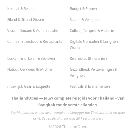
Klimaat & Reistijd
Budget & Pinnen
Eiland & Strand Gidsen
Scams & Veiligheid
Visum, Douane & Administratie
Cultuur, Tempels & Historie
Culinair: Streetfood & Restaurants
Digitale Nomaden & Long-term
Wonen
Duiken, Snorkelen & Zeeleven
Reisroutes (Itineraries)
Natuur, Oerwoud & Wildlife
Gezondheid, Verzekeringen &
Veiligheid
Inpaklijst, Gear & Etiquette
Festivals & Evenementen
ThailandOpen — Jouw complete reisgids voor Thailand - van
Bangkok tot de verste eilanden.
Sophie Janssen is een avontuurlijke reisblogger die Thailand door en door
kent. Ze reisde al meer dan 20 keer naar het l
© 2026 ThailandOpen