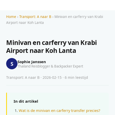
Home
›
Transport: A naar B
› Minivan en carferry van Krabi
Airport naar Koh Lanta
Minivan en carferry van Krabi
Airport naar Koh Lanta
Sophie Janssen
S
Thailand Reisblogger & Backpacker Expert
Transport: A naar B · 2026-02-15 · 6 min leestijd
In dit artikel
Wat is de minivan en carferry transfer precies?