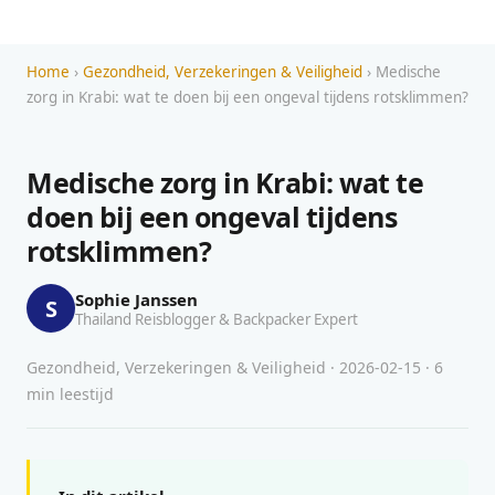
Home
›
Gezondheid, Verzekeringen & Veiligheid
› Medische
zorg in Krabi: wat te doen bij een ongeval tijdens rotsklimmen?
Medische zorg in Krabi: wat te
doen bij een ongeval tijdens
rotsklimmen?
Sophie Janssen
S
Thailand Reisblogger & Backpacker Expert
Gezondheid, Verzekeringen & Veiligheid · 2026-02-15 · 6
min leestijd