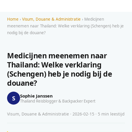
Home
›
Visum, Douane & Administratie
› Medicijnen
meenemen naar Thailand: Welke verklaring (Schengen) heb je
nodig bij de douane?
Medicijnen meenemen naar
Thailand: Welke verklaring
(Schengen) heb je nodig bij de
douane?
Sophie Janssen
S
Thailand Reisblogger & Backpacker Expert
Visum, Douane & Administratie · 2026-02-15 · 5 min leestijd