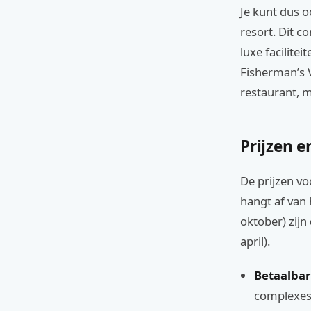
Je kunt dus 
resort. Dit c
luxe facilite
Fisherman’s V
restaurant, m
Prijzen e
De prijzen v
hangt af van 
oktober) zijn
april).
Betaalbar
complexes 