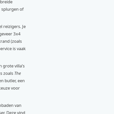
ebreide
n splurgen of
l reizigers. Je
ngeveer 3x4
trand (zoals
rvice is vaak
grote villa’s
ts zoals
The
en butler, een
 keuze voor
embaden van
er. Deze vind