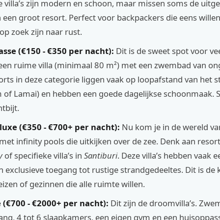
e villa’s zijn modern en schoon, maar missen soms de uitg
n een groot resort. Perfect voor backpackers die eens wille
 op zoek zijn naar rust.
sse (€150 - €350 per nacht):
Dit is de sweet spot voor vee
r een ruime villa (minimaal 80 m²) met een zwembad van o
orts in deze categorie liggen vaak op loopafstand van het s
of Lamai) en hebben een goede dagelijkse schoonmaak. Se
tbijt.
luxe (€350 - €700+ per nacht):
Nu kom je in de wereld van 
met infinity pools die uitkijken over de zee. Denk aan resor
y
of specifieke villa’s in
Santiburi
. Deze villa’s hebben vaak e
n exclusieve toegang tot rustige strandgedeeltes. Dit is de
izen of gezinnen die alle ruimte willen.
 (€700 - €2000+ per nacht):
Dit zijn de droomvilla’s. Zw
ang, 4 tot 6 slaapkamers, een eigen gym en een huisoppass