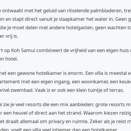
 je ontwaakt met het geluid van ritselende palmbladeren, tre
n en stapt direct vanuit je slaapkamer het water in. Geen
ie je moet delen met andere hotelgasten, geen wachten to
vrij is.
ort op Koh Samui combineert de vrijheid van een eigen huis
en hotel.
met een gewone hotelkamer is enorm. Een villa is meestal e
partement met een eigen ingang, een woonkamer, een keuk
rivé zwembad. Vaak is er ook een klein tuintje of terras.
zie je veel resorts die een mix aanbieden: grote resorts met
r een heuvel of direct aan het strand. Waarom kiezen reizi
et draait allemaal om privacy en ruimte. Zeker als je reist m
nden, voelt een villa veel intiemer dan een hotelkamer.