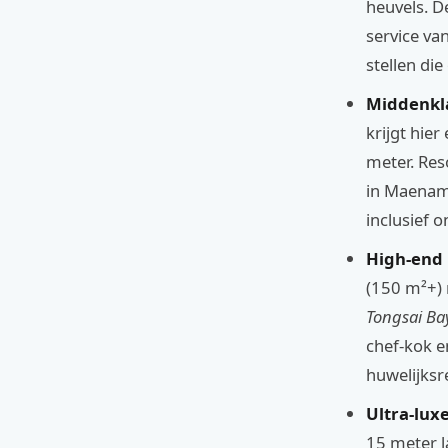
heuvels. D
service va
stellen die
Middenkla
krijgt hie
meter. Res
in Maenam 
inclusief on
High-end 
(150 m²+) 
Tongsai Ba
chef-kok e
huwelijksre
Ultra-luxe
15 meter l