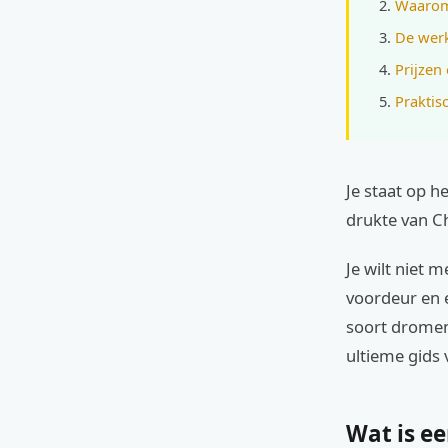
Waarom 
De werk
Prijzen
Praktis
Je staat op h
drukte van C
Je wilt niet 
voordeur en e
soort dromen 
ultieme gids 
Wat is ee