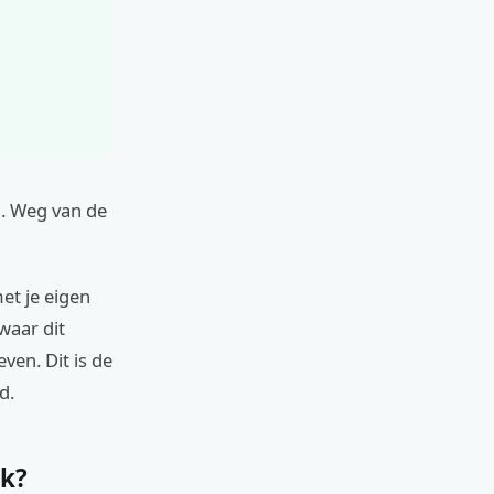
en. Weg van de
et je eigen
waar dit
ven. Dit is de
d.
jk?