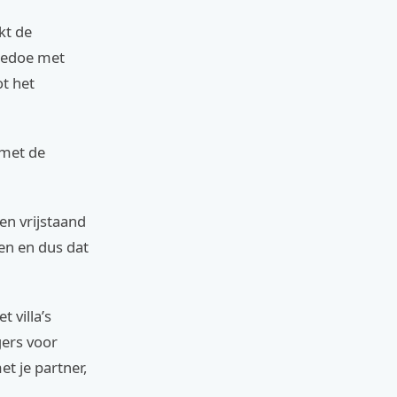
kt de
 gedoe met
t het
 met de
en vrijstaand
en en dus dat
 villa’s
gers voor
et je partner,