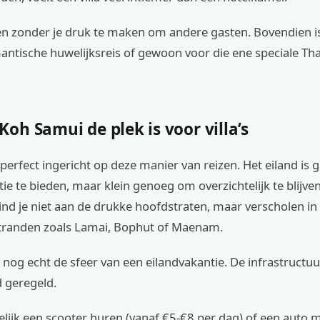
en zonder je druk te maken om andere gasten. Bovendien is
antische huwelijksreis of gewoon voor die ene speciale Tha
h Samui de plek is voor villa’s
perfect ingericht op deze manier van reizen. Het eiland is
tie te bieden, maar klein genoeg om overzichtelijk te blijve
 vind je niet aan de drukke hoofdstraten, maar verscholen in
stranden zoals Lamai, Bophut of Maenam.
e nog echt de sfeer van een eilandvakantie. De infrastructuu
d geregeld.
lijk een scooter huren (vanaf €5-€8 per dag) of een auto 