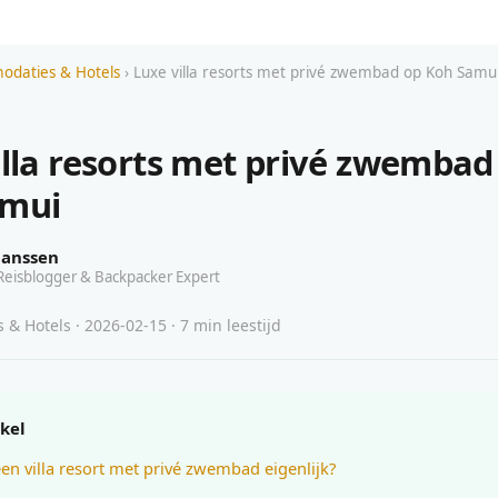
daties & Hotels
› Luxe villa resorts met privé zwembad op Koh Samu
illa resorts met privé zwembad
amui
Janssen
Reisblogger & Backpacker Expert
& Hotels · 2026-02-15 · 7 min leestijd
ikel
een villa resort met privé zwembad eigenlijk?