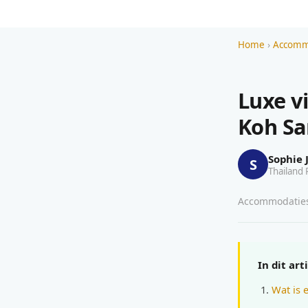
Home
›
Accommo
Luxe v
Koh S
Sophie 
S
Thailand 
Accommodaties 
In dit art
Wat is 