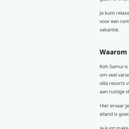
Je kunt relax
voor een rom
vakantie.
Waarom Ko
Koh Samui is 
om veel varia
villa resorts
aan rustige 
Hier ervaar j
eiland is goe
Je kunt makke