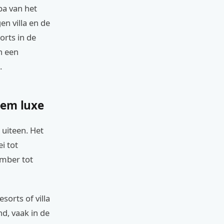
pa van het
en villa en de
orts in de
n een
.
reem luxe
uiteen. Het
i tot
ember tot
esorts of villa
d, vaak in de