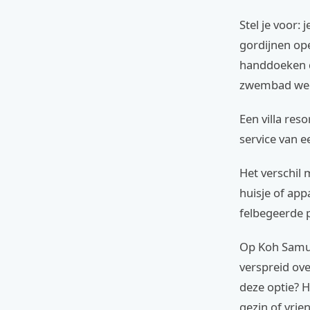
Stel je voor:
gordijnen ope
handdoeken d
zwembad weer 
Een villa res
service van e
Het verschil 
huisje of ap
felbegeerde p
Op Koh Samui 
verspreid ove
deze optie? H
gezin of vrie