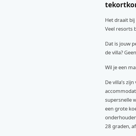
tekortk
Het draait bi
Veel resorts b
Dat is jouw p
de villa? Gee
Wil je een ma
De villa’s zi
accommodatie
supersnelle w
een grote ko
onderhouden, 
28 graden, af