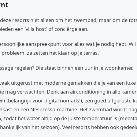
omt
j deze resorts niet alleen om het zwembad, maar om de tota
ieden een ‘villa host’ of conciërge aan.
ersoonlijke aanspreekpunt voor alles wat je nodig hebt. Wil j
n probleem, ze zetten het klaar op je terras.
ssage regelen? Die staat binnen een uur in je woonkamer.
jn vaak uitgerust met moderne gemakken die je van een luxe
 mag verwachten. Denk aan airconditioning in alle kamer
ifi (belangrijk voor digital nomads!), een goed uitgeruste
elkast en een Nespresso-machine. Het zwembad wordt dage
zodat het water altijd op de juiste temperatuur is (meesta
hankelijk van het seizoen). Veel resorts hebben ook gedeelde