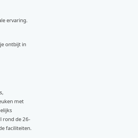
le ervaring.
e ontbijt in
s,
 keuken met
lijks
l rond de 26-
 faciliteiten.