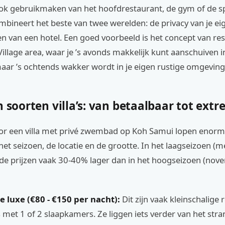
ook gebruikmaken van het hoofdrestaurant, de gym of de s
ombineert het beste van twee werelden: de privacy van je eig
iten van een hotel. Een goed voorbeeld is het concept van res
illage area, waar je ’s avonds makkelijk kunt aanschuiven i
aar ’s ochtends wakker wordt in je eigen rustige omgeving
n soorten villa’s: van betaalbaar tot ext
oor een villa met privé zwembad op Koh Samui lopen enorm 
het seizoen, de locatie en de grootte. In het laagseizoen (me
 de prijzen vaak 30-40% lager dan in het hoogseizoen (nov
e luxe (€80 - €150 per nacht):
Dit zijn vaak kleinschalige r
met 1 of 2 slaapkamers. Ze liggen iets verder van het stran