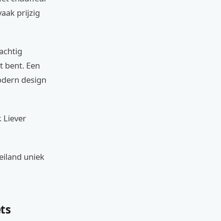
vaak prijzig
achtig
t bent. Een
modern design
. Liever
eiland uniek
ets