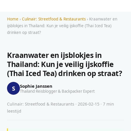
Home
›
Culinair: Streetfood & Restaurants
› Kraanwater en
ijsblokjes in Thailand: Kun je veilig ijskoffie (Thai Iced Tea)
drinken op straat?
Kraanwater en ijsblokjes in
Thailand: Kun je veilig ijskoffie
(Thai Iced Tea) drinken op straat?
Sophie Janssen
S
Thailand Reisblogger & Backpacker Expert
Culinair: Streetfood & Restaurants · 2026-02-15 · 7 min
leestijd