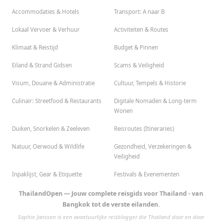
Accommodaties & Hotels
Transport: A naar B
Lokaal Vervoer & Verhuur
Activiteiten & Routes
Klimaat & Reistijd
Budget & Pinnen
Eiland & Strand Gidsen
Scams & Veiligheid
Visum, Douane & Administratie
Cultuur, Tempels & Historie
Culinair: Streetfood & Restaurants
Digitale Nomaden & Long-term
Wonen
Duiken, Snorkelen & Zeeleven
Reisroutes (Itineraries)
Natuur, Oerwoud & Wildlife
Gezondheid, Verzekeringen &
Veiligheid
Inpaklijst, Gear & Etiquette
Festivals & Evenementen
ThailandOpen — Jouw complete reisgids voor Thailand - van
Bangkok tot de verste eilanden.
Sophie Janssen is een avontuurlijke reisblogger die Thailand door en door