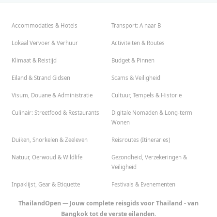
Accommodaties & Hotels
Transport: A naar B
Lokaal Vervoer & Verhuur
Activiteiten & Routes
Klimaat & Reistijd
Budget & Pinnen
Eiland & Strand Gidsen
Scams & Veiligheid
Visum, Douane & Administratie
Cultuur, Tempels & Historie
Culinair: Streetfood & Restaurants
Digitale Nomaden & Long-term
Wonen
Duiken, Snorkelen & Zeeleven
Reisroutes (Itineraries)
Natuur, Oerwoud & Wildlife
Gezondheid, Verzekeringen &
Veiligheid
Inpaklijst, Gear & Etiquette
Festivals & Evenementen
ThailandOpen — Jouw complete reisgids voor Thailand - van
Bangkok tot de verste eilanden.