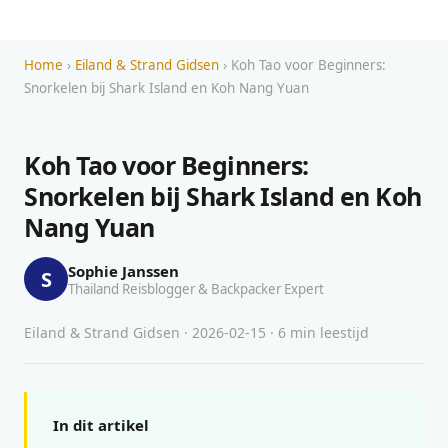
Home
›
Eiland & Strand Gidsen
› Koh Tao voor Beginners:
Snorkelen bij Shark Island en Koh Nang Yuan
Koh Tao voor Beginners:
Snorkelen bij Shark Island en Koh
Nang Yuan
Sophie Janssen
S
Thailand Reisblogger & Backpacker Expert
Eiland & Strand Gidsen · 2026-02-15 · 6 min leestijd
In dit artikel