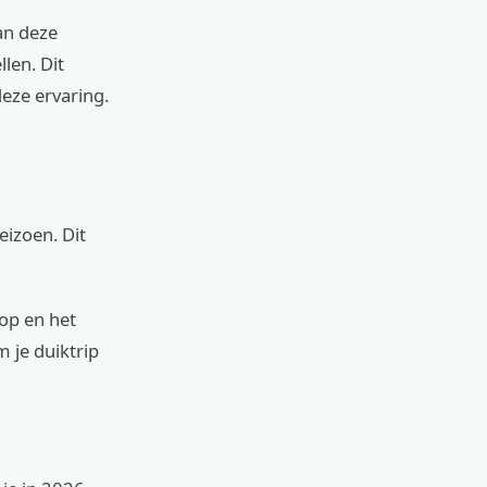
an deze
len. Dit
eze ervaring.
eizoen. Dit
op en het
 je duiktrip