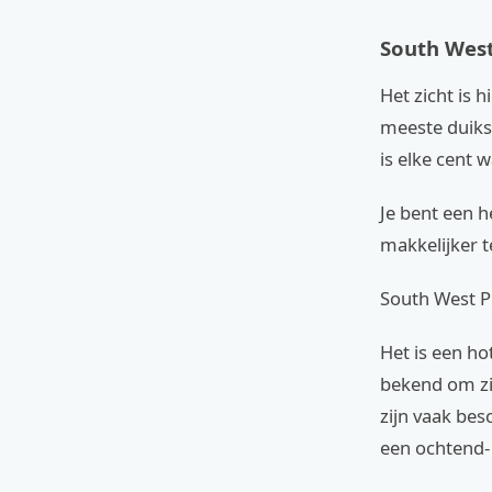
South West
Het zicht is 
meeste duiksc
is elke cent 
Je bent een h
makkelijker t
South West Pi
Het is een ho
bekend om zi
zijn vaak bes
een ochtend-