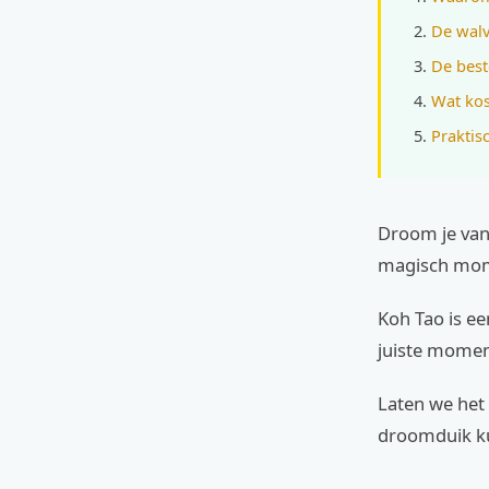
De walv
De best
Wat kos
Praktis
Droom je van
magisch mome
Koh Tao is ee
juiste moment
Laten we het 
droomduik k