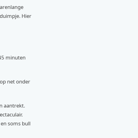
jarenlange
 duimpje. Hier
 45 minuten
top net onder
n aantrekt.
ctaculair.
 en soms bull