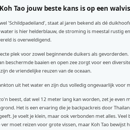
oh Tao jouw beste kans is op een walvi
wel 'Schildpadeiland', staat al jaren bekend als dé duikhoo
 water is hier helderblauw, de stroming is meestal rustig e
reld is overweldigend.
fecte plek voor zowel beginnende duikers als gevorderden.
n beschermde baaien en open zee zorgt voor een diversitei
zijn de vriendelijke reuzen van de oceaan.
lankton uit het water en zijn dus volledig ongevaarlijk voor
zo'n beest, dat wel 12 meter lang kan worden, zet je even 
grond. Het is een ervaring die je backpackreis door Thaila
geeft. Je voelt je klein, maar ook verbonden met alles. Veel
 ver moet reizen voor grote vissen, maar Koh Tao bewijst h