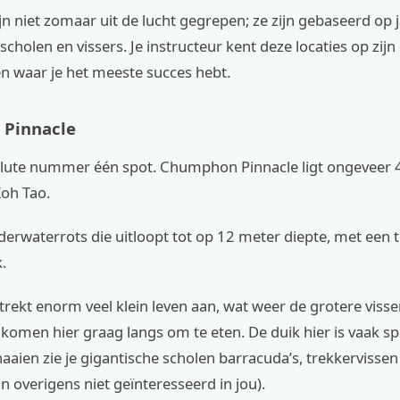
jn niet zomaar uit de lucht gegrepen; ze zijn gebaseerd op 
scholen en vissers. Je instructeur kent deze locaties op zijn
en waar je het meeste succes hebt.
Pinnacle
solute nummer één spot. Chumphon Pinnacle ligt ongeveer
Koh Tao.
derwaterrots die uitloopt tot op 12 meter diepte, met een 
.
trekt enorm veel klein leven aan, wat weer de grotere visse
komen hier graag langs om te eten. De duik hier is vaak spe
aaien zie je gigantische scholen barracuda’s, trekkervissen
jn overigens niet geïnteresseerd in jou).