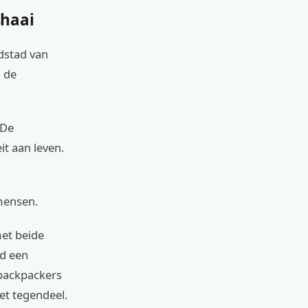
shaai
fdstad van
n de
 De
t aan leven.
 mensen.
met beide
nd een
 backpackers
et tegendeel.