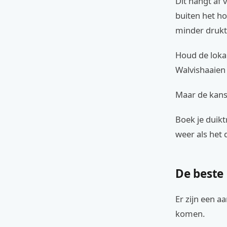
Dit hangt af 
buiten het ho
minder drukte
Houd de lokal
Walvishaaien 
Maar de kans 
Boek je duikt
weer als het d
De beste
Er zijn een 
komen.