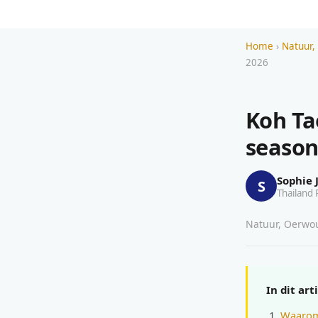
Home
›
Natuur,
2026
Koh Ta
season
Sophie 
S
Thailand 
Natuur, Oerwoud
In dit art
Waarom 