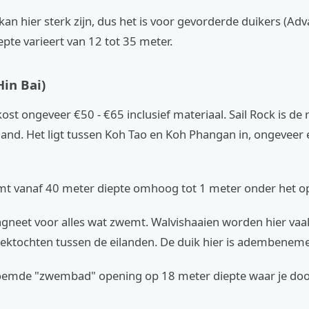
an hier sterk zijn, dus het is voor gevorderde duikers (A
epte varieert van 12 tot 35 meter.
Hin Bai)
kost ongeveer €50 - €65 inclusief materiaal. Sail Rock is de
land. Het ligt tussen Koh Tao en Koh Phangan in, ongeveer
mt vanaf 40 meter diepte omhoog tot 1 meter onder het o
agneet voor alles wat zwemt. Walvishaaien worden hier vaa
trektochten tussen de eilanden. De duik hier is adembenem
roemde "zwembad" opening op 18 meter diepte waar je do