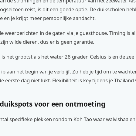
van de stromingen en de temperatuur van het zeewater. Als
ogseizoen reist, is dit een goede optie. De duikscholen he
 en je krijgt meer persoonlijke aandacht.
e weerberichten in de gaten via je guesthouse. Timing is al
zijn wilde dieren, dus er is geen garantie.
is het grootst als het water 28 graden Celsius is en de zee 
rip aan het begin van je verblijf. Zo heb je tijd om te wacht
e eerste dag niet lukt. Flexibiliteit is key tijdens je Thailand
 duikspots voor een ontmoeting
aantal specifieke plekken rondom Koh Tao waar walvishaaien