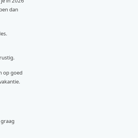
 je in 2026
bben dan
les.
rustig.
en op goed
 vakantie.
 graag