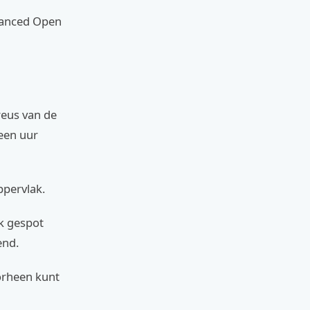
dvanced Open
 reus van de
 een uur
ppervlak.
k gespot
end.
orheen kunt