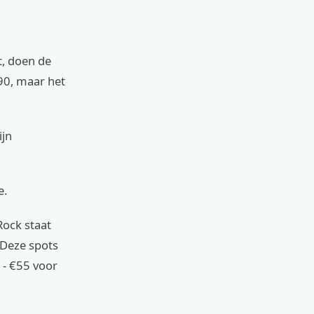
t, doen de
€90, maar het
ijn
e.
Rock staat
 Deze spots
 - €55 voor