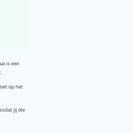
ai is een
.
moet op het
odat jij die