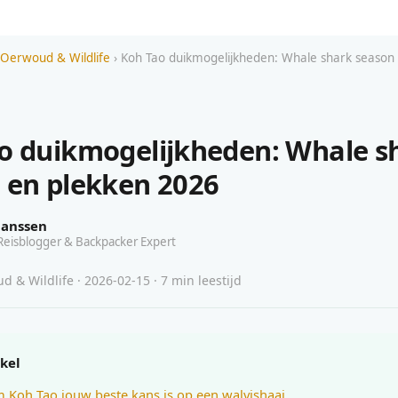
 Oerwoud & Wildlife
› Koh Tao duikmogelijkheden: Whale shark season
o duikmogelijkheden: Whale s
 en plekken 2026
Janssen
Reisblogger & Backpacker Expert
 & Wildlife · 2026-02-15 · 7 min leestijd
ikel
Koh Tao jouw beste kans is op een walvishaai