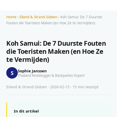
Home
›
Eiland & Strand Gidsen
› Koh Samui: De 7 Duurste
Fouten die Toeristen Maken (en Hoe Ze te Vermijden)
Koh Samui: De 7 Duurste Fouten
die Toeristen Maken (en Hoe Ze
te Vermijden)
Sophie Janssen
S
Thailand Reisblogger & Backpacker Expert
Eiland & Strand Gidsen · 2026-02-15 · 15 min leestijd
In dit artikel