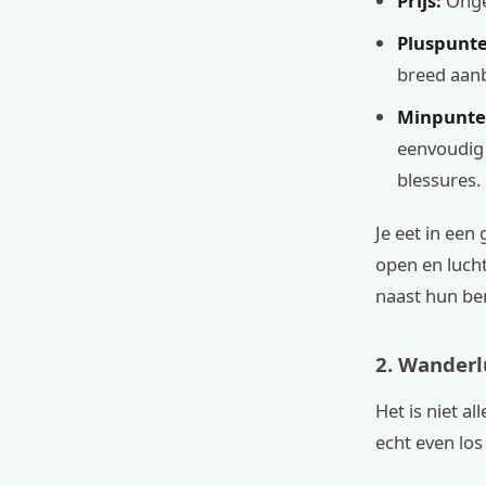
Prijs:
Ongev
Pluspunte
breed aanb
Minpunte
eenvoudig 
blessures.
Je eet in een
open en luch
naast hun ber
2. Wanderl
Het is niet a
echt even los