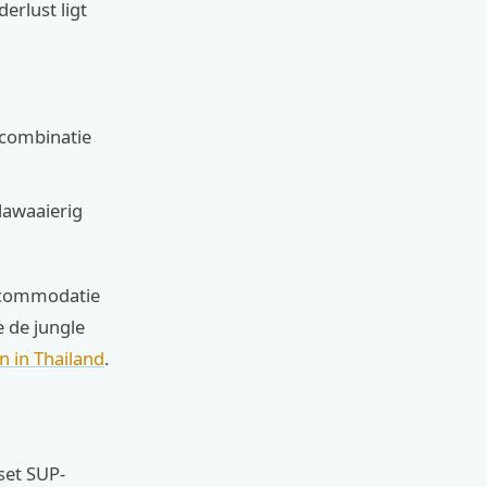
erlust ligt
 combinatie
lawaaierig
 accommodatie
 de jungle
n in Thailand
.
set SUP-