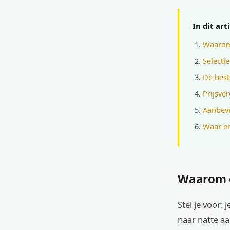
In dit art
Waarom 
Selectie
De best
Prijsver
Aanbevel
Waar en
Waarom e
Stel je voor:
naar natte a