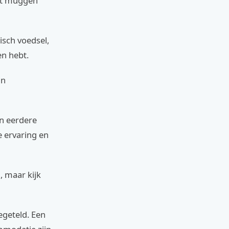
ant muggen
isch voedsel,
en hebt.
an
an eerdere
 ervaring en
, maar kijk
egeteld. Een