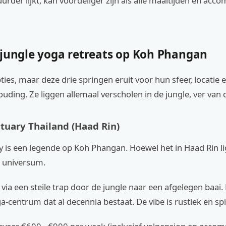
uurder lijkt, kan voordeliger zijn als alle maaltijden en acc
 jungle yoga retreats op Koh Phangan
pties, maar deze drie springen eruit voor hun sfeer, locatie e
ouding. Ze liggen allemaal verscholen in de jungle, ver van 
ctuary Thailand (Haad Rin)
 is een legende op Koh Phangan. Hoewel het in Haad Rin lig
r universum.
t via een steile trap door de jungle naar een afgelegen baai. 
a-centrum dat al decennia bestaat. De vibe is rustiek en spi