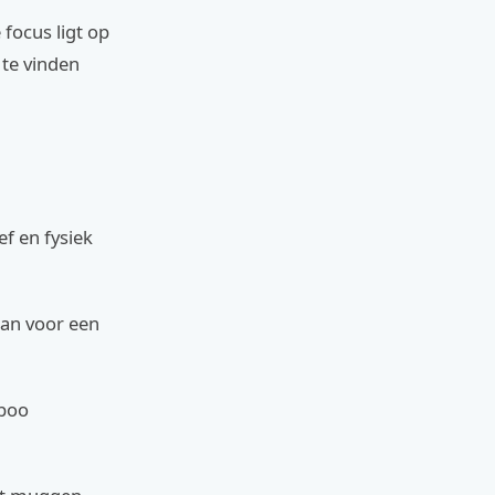
focus ligt op
 te vinden
ef en fysiek
dan voor een
mboo