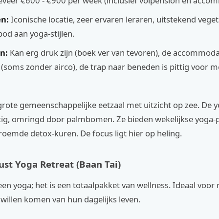
eer €600 - €900 per week (inclusief volpension en accom
n:
Iconische locatie, zeer ervaren leraren, uitstekend veget
od aan yoga-stijlen.
n:
Kan erg druk zijn (boek ver van tevoren), de accommodat
(soms zonder airco), de trap naar beneden is pittig voor 
 grote gemeenschappelijke eetzaal met uitzicht op zee. De y
tig, omringd door palmbomen. Ze bieden wekelijkse yoga
oemde detox-kuren. De focus ligt hier op heling.
ust Yoga Retreat (Baan Tai)
lleen yoga; het is een totaalpakket van wellness. Ideaal voo
 willen komen van hun dagelijks leven.