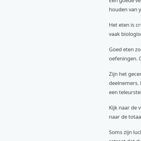
Een goede ven
houden van y
Het eten is c
vaak biologis
Goed eten zor
oefeningen. C
Zijn het gece
deelnemers. 
een teleurstel
Kijk naar de 
naar de totaa
Soms zijn luc