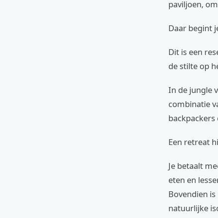
paviljoen, o
Daar begint j
Dit is een re
de stilte op h
In de jungle 
combinatie v
backpackers d
Een retreat h
Je betaalt m
eten en lesse
Bovendien is 
natuurlijke is