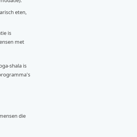
modatie).
arisch eten,
ie is
mensen met
oga-shala is
-programma's
r mensen die