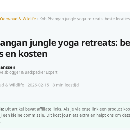
 Oerwoud & Wildlife
› Koh Phangan jungle yoga retreats: beste locatie
angan jungle yoga retreats: be
es en kosten
Janssen
Reisblogger & Backpacker Expert
 & Wildlife · 2026-02-15 · 8 min leestijd
e:
Dit artikel bevat affiliate links. Als je via onze link een product koo
 een kleine commissie. Dit kost jou niets extra en helpt ons om deze
.