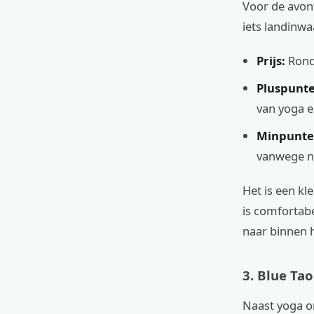
Voor de avon
iets landinwa
Prijs:
Rond 
Pluspunte
van yoga e
Minpunte
vanwege na
Het is een kl
is comfortab
naar binnen h
3. Blue Tao
Naast yoga or