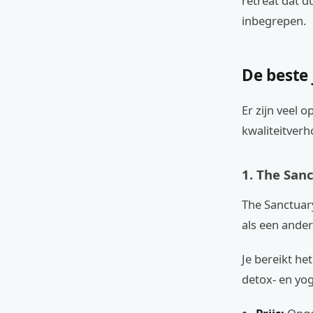
retreat dat d
inbegrepen.
De beste
Er zijn veel o
kwaliteitverh
1. The San
The Sanctuary
als een ande
Je bereikt he
detox- en yog