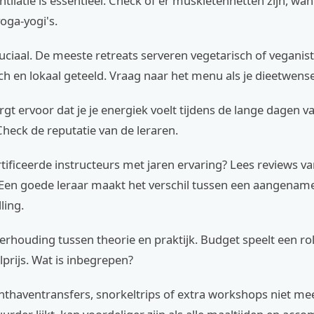
tilatie is essentieel. Check of er muskietennetten zijn, w
oga-yogi's.
ruciaal. De meeste retreats serveren vegetarisch of veganist
ch en lokaal geteeld. Vraag naar het menu als je dieetwens
gt ervoor dat je je energiek voelt tijdens de lange dagen v
heck de reputatie van de leraren.
rtificeerde instructeurs met jaren ervaring? Lees reviews v
Een goede leraar maakt het verschil tussen een aangename
ling.
verhouding tussen theorie en praktijk. Budget speelt een rol
lprijs. Wat is inbegrepen?
hthaventransfers, snorkeltrips of extra workshops niet me