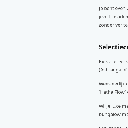
Je bent even 
jezelf, je ad
zonder ver te
Selectiec
Kies allereers
(Ashtanga of 
Wees eerlijk 
'Hatha Flow'
Wil je luxe m
bungalow met