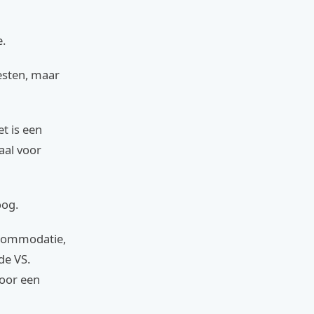
e.
eesten, maar
et is een
aal voor
oog.
ccommodatie,
de VS.
voor een