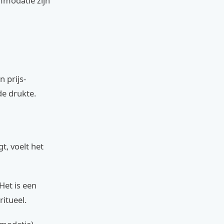
ommodatie zijn
n prijs-
de drukte.
t, voelt het
Het is een
ritueel.