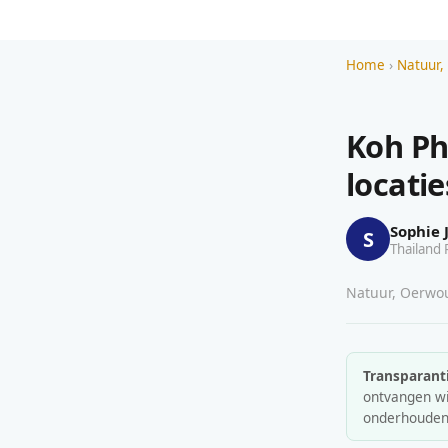
Home
›
Natuur,
Koh Ph
locati
Sophie 
S
Thailand 
Natuur, Oerwoud
Transparanti
ontvangen wij
onderhouden