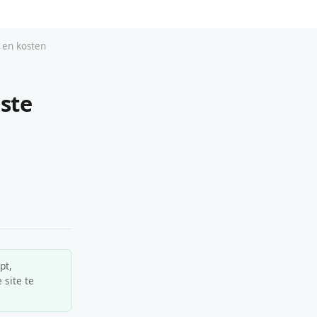
s en kosten
ste
pt,
 site te