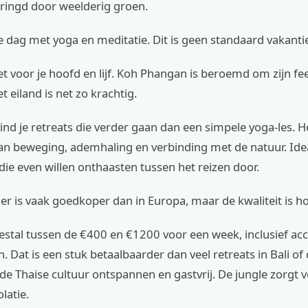
mringd door weelderig groen.
e dag met yoga en meditatie. Dit is geen standaard vakanti
set voor je hoofd en lijf. Koh Phangan is beroemd om zijn f
et eiland is net zo krachtig.
vind je retreats die verder gaan dan een simpele yoga-les. H
an beweging, ademhaling en verbinding met de natuur. Ide
ie even willen onthaasten tussen het reizen door.
ier is vaak goedkoper dan in Europa, maar de kwaliteit is h
eestal tussen de €400 en €1200 voor een week, inclusief a
n. Dat is een stuk betaalbaarder dan veel retreats in Bali of 
de Thaise cultuur ontspannen en gastvrij. De jungle zorgt 
olatie.