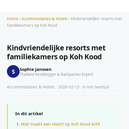
Home
›
Accommodaties & Hotels
› Kindvriendelijke resorts met
familiekamers op Koh Kood
Kindvriendelijke resorts met
familiekamers op Koh Kood
Sophie Janssen
S
Thailand Reisblogger & Backpacker Expert
Accommodaties & Hotels · 2026-02-15 · 6 min leestijd
In dit artikel
Wat maakt een resort op Koh Kood echt