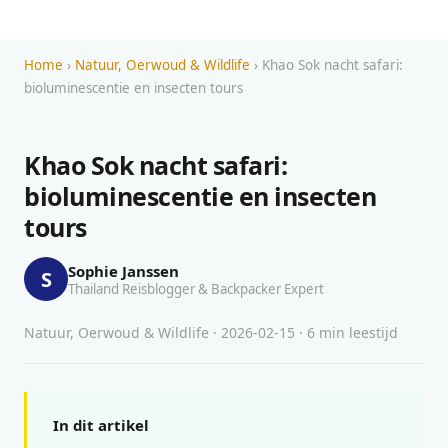
Home
›
Natuur, Oerwoud & Wildlife
› Khao Sok nacht safari:
bioluminescentie en insecten tours
Khao Sok nacht safari:
bioluminescentie en insecten
tours
Sophie Janssen
S
Thailand Reisblogger & Backpacker Expert
Natuur, Oerwoud & Wildlife · 2026-02-15 · 6 min leestijd
In dit artikel