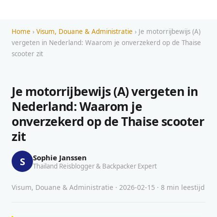
Home
›
Visum, Douane & Administratie
› Je motorrijbewijs (A)
vergeten in Nederland: Waarom je onverzekerd op de Thaise
scooter zit
Je motorrijbewijs (A) vergeten in
Nederland: Waarom je
onverzekerd op de Thaise scooter
zit
Sophie Janssen
S
Thailand Reisblogger & Backpacker Expert
Visum, Douane & Administratie · 2026-02-15 · 8 min leestijd