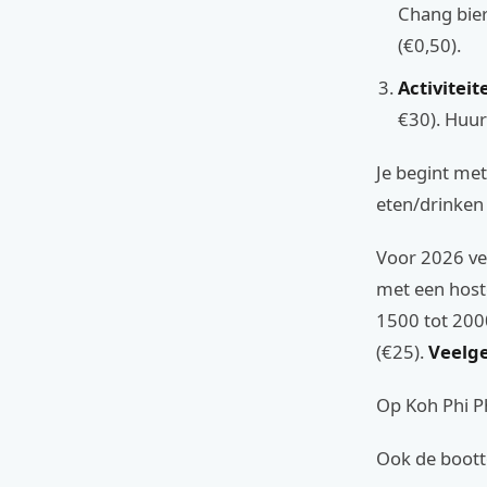
Chang bier
(€0,50).
Activiteit
€30). Huur
Je begint met
eten/drinken 
Voor 2026 ve
met een hostel
1500 tot 200
(€25).
Veelg
Op Koh Phi Ph
Ook de bootto