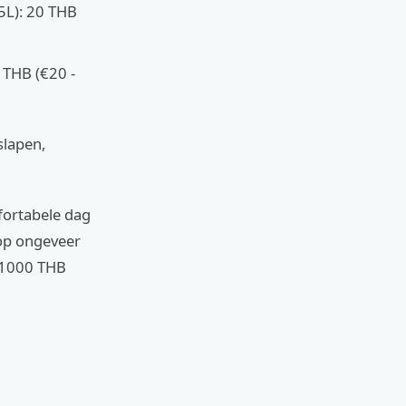
,5L): 20 THB
 THB (€20 -
slapen,
fortabele dag
e op ongeveer
t 1000 THB