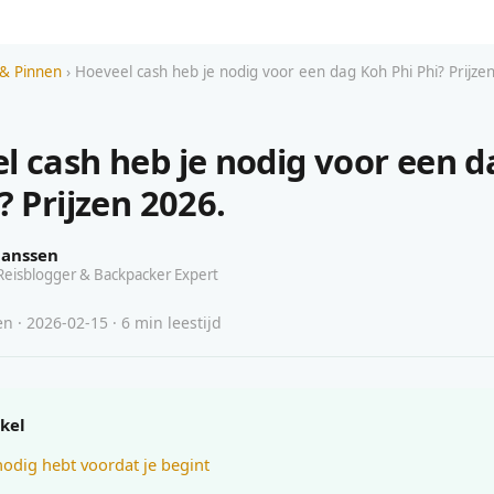
& Pinnen
› Hoeveel cash heb je nodig voor een dag Koh Phi Phi? Prijze
l cash heb je nodig voor een 
? Prijzen 2026.
Janssen
Reisblogger & Backpacker Expert
 · 2026-02-15 · 6 min leestijd
ikel
nodig hebt voordat je begint