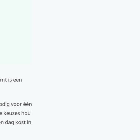
omt is een
nodig voor één
me keuzes hou
en dag kost in