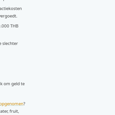
actiekosten
vergoedt.
20.000 THB
e slechter
jk om geld te
d opgenomen
?
er, fruit,