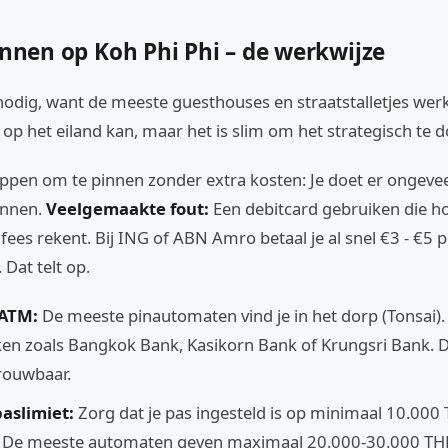
innen op Koh Phi Phi – de werkwijze
nodig, want de meeste guesthouses en straatstalletjes wer
 op het eiland kan, maar het is slim om het strategisch te d
appen om te pinnen zonder extra kosten: Je doet er ongeve
innen.
Veelgemaakte fout:
Een debitcard gebruiken die h
fees rekent. Bij ING of ABN Amro betaal je al snel €3 - €5 p
 Dat telt op.
 ATM:
De meeste pinautomaten vind je in het dorp (Tonsai). 
en zoals Bangkok Bank, Kasikorn Bank of Krungsri Bank. De
rouwbaar.
paslimiet:
Zorg dat je pas ingesteld is op minimaal 10.000
e. De meeste automaten geven maximaal 20.000-30.000 THB