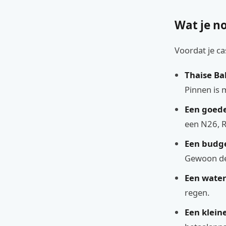
Wat je no
Voordat je ca
Thaise Ba
Pinnen is 
Een goede
een N26, R
Een budge
Gewoon de 
Een water
regen.
Een klein