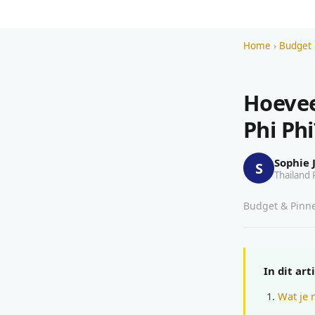
Home
›
Budget 
Hoevee
Phi Phi
Sophie 
S
Thailand 
Budget & Pinnen
In dit art
Wat je 