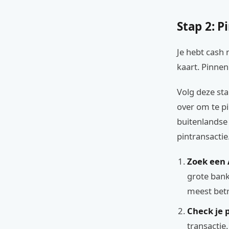
Stap 2: P
Je hebt cash 
kaart. Pinnen
Volg deze st
over om te p
buitenlandse 
pintransactie.
Zoek een
grote bank
meest bet
Check je 
transacti