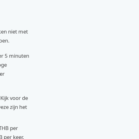
ken niet met
oen.
er 5 minuten
oge
er
Kijk voor de
ze zijn het
 THB per
 per keer.