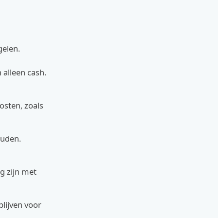
gelen.
 alleen cash.
osten, zoals
ouden.
g zijn met
blijven voor