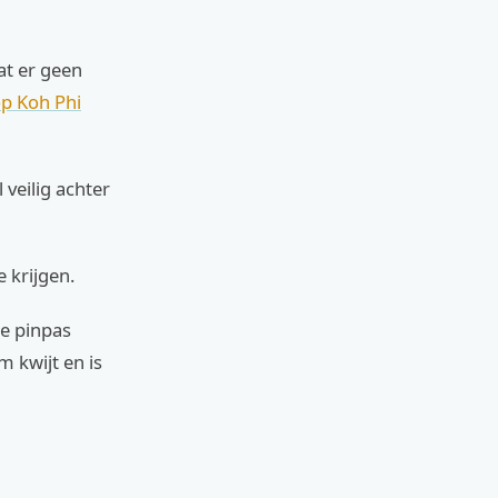
at er geen
op Koh Phi
l veilig achter
e krijgen.
e pinpas
m kwijt en is