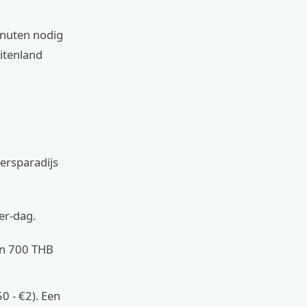
inuten nodig
uitenland
kersparadijs
er-dag.
en 700 THB
0 - €2). Een