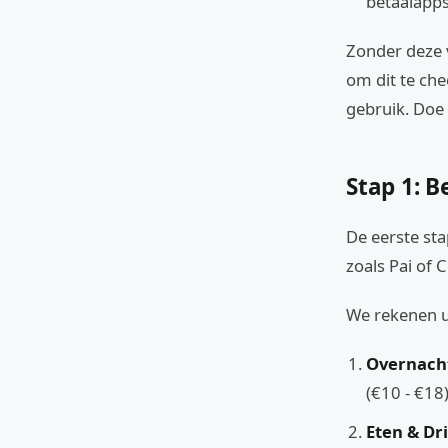
betaalapps
Zonder deze v
om dit te che
gebruik. Doe 
Stap 1: B
De eerste sta
zoals Pai of C
We rekenen u
Overnach
(€10 - €18
Eten & Dr