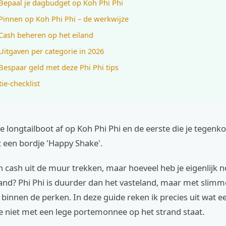
 Bepaal je dagbudget op Koh Phi Phi
 Pinnen op Koh Phi Phi – de werkwijze
 Cash beheren op het eiland
 Uitgaven per categorie in 2026
 Bespaar geld met deze Phi Phi tips
tie-checklist
de longtailboot af op Koh Phi Phi en de eerste die je tegenk
 een bordje 'Happy Shake'.
n cash uit de muur trekken, maar hoeveel heb je eigenlijk 
land? Phi Phi is duurder dan het vasteland, maar met slim
 binnen de perken. In deze guide reken ik precies uit wat e
e niet met een lege portemonnee op het strand staat.