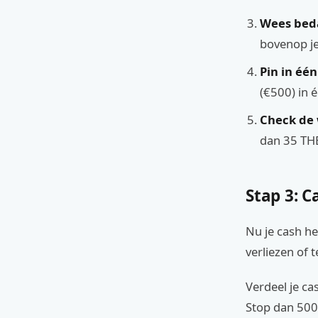
Wees beda
bovenop je
Pin in één
(€500) in é
Check de 
dan 35 THB
Stap 3: C
Nu je cash he
verliezen of t
Verdeel je cas
Stop dan 500 