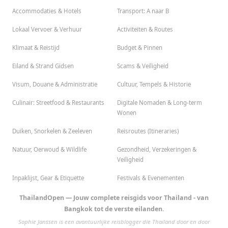
Accommodaties & Hotels
Transport: A naar B
Lokaal Vervoer & Verhuur
Activiteiten & Routes
Klimaat & Reistijd
Budget & Pinnen
Eiland & Strand Gidsen
Scams & Veiligheid
Visum, Douane & Administratie
Cultuur, Tempels & Historie
Culinair: Streetfood & Restaurants
Digitale Nomaden & Long-term
Wonen
Duiken, Snorkelen & Zeeleven
Reisroutes (Itineraries)
Natuur, Oerwoud & Wildlife
Gezondheid, Verzekeringen &
Veiligheid
Inpaklijst, Gear & Etiquette
Festivals & Evenementen
ThailandOpen — Jouw complete reisgids voor Thailand - van
Bangkok tot de verste eilanden.
Sophie Janssen is een avontuurlijke reisblogger die Thailand door en door