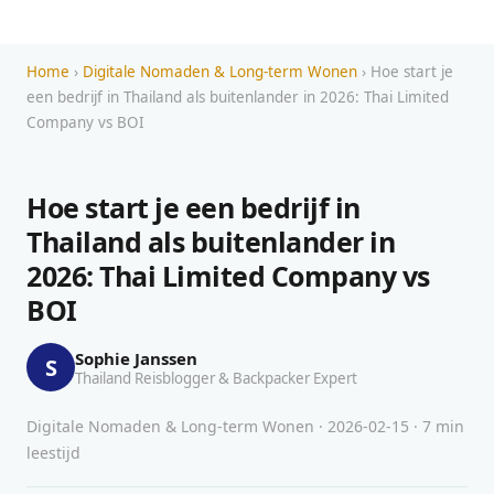
Home
›
Digitale Nomaden & Long-term Wonen
› Hoe start je
een bedrijf in Thailand als buitenlander in 2026: Thai Limited
Company vs BOI
Hoe start je een bedrijf in
Thailand als buitenlander in
2026: Thai Limited Company vs
BOI
Sophie Janssen
S
Thailand Reisblogger & Backpacker Expert
Digitale Nomaden & Long-term Wonen · 2026-02-15 · 7 min
leestijd