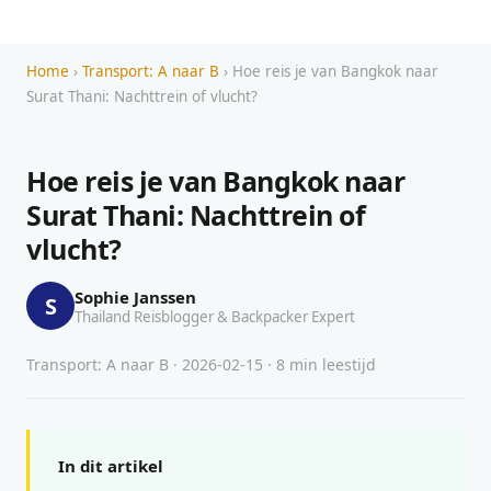
Home
›
Transport: A naar B
› Hoe reis je van Bangkok naar
Surat Thani: Nachttrein of vlucht?
Hoe reis je van Bangkok naar
Surat Thani: Nachttrein of
vlucht?
Sophie Janssen
S
Thailand Reisblogger & Backpacker Expert
Transport: A naar B · 2026-02-15 · 8 min leestijd
In dit artikel