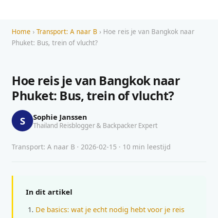
Home
›
Transport: A naar B
› Hoe reis je van Bangkok naar
Phuket: Bus, trein of vlucht?
Hoe reis je van Bangkok naar
Phuket: Bus, trein of vlucht?
Sophie Janssen
S
Thailand Reisblogger & Backpacker Expert
Transport: A naar B · 2026-02-15 · 10 min leestijd
In dit artikel
De basics: wat je echt nodig hebt voor je reis