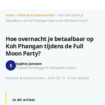
Home
›
Festivals & Evenementen
› Hoe overnacht je
betaalbaar op Koh Phangan tijdens de Full Moon Party?
Hoe overnacht je betaalbaar op
Koh Phangan tijdens de Full
Moon Party?
Sophie Janssen
S
Thailand Reisblogger & Backpacker Expert
Festivals & Evenementen · 2026-02-15 · 8 min leestijd
In dit artikel