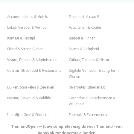
Accommodaties & Hotels
Transport: A naar B
Lokaal Vervoer & Verhuur
Activiteiten & Routes
Klimaat & Reistijd
Budget & Pinnen
Eiland & Strand Gidsen
Scams & Veiligheid
Visum, Douane & Administratie
Cultuur, Tempels & Historie
Culinair: Streetfood & Restaurants
Digitale Nomaden & Long-term
Wonen
Duiken, Snorkelen & Zeeleven
Reisroutes (Itineraries)
Natuur, Oerwoud & Wildlife
Gezondheid, Verzekeringen &
Veiligheid
Inpaklijst, Gear & Etiquette
Festivals & Evenementen
ThailandOpen — Jouw complete reisgids voor Thailand - van
Bangkok tot de verste eilanden.