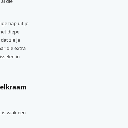
al die
ge hap uit je
 het diepe
dat zie je
ar die extra
isselen in
sselkraam
 is vaak een