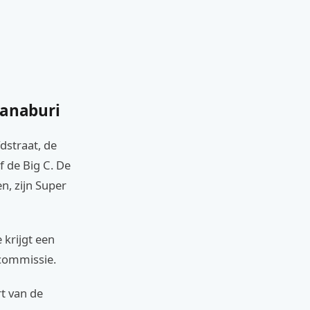
hanaburi
dstraat, de
f de Big C. De
n, zijn Super
 krijgt een
 commissie.
rt van de