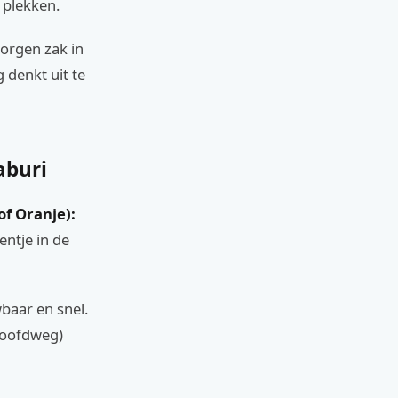
e plekken.
borgen zak in
 denkt uit te
aburi
of Oranje):
entje in de
baar en snel.
hoofdweg)