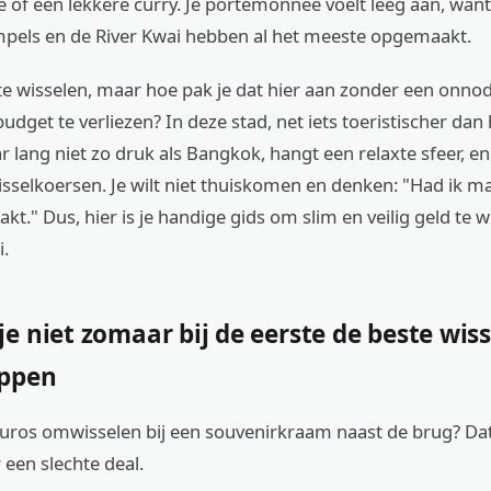
je of een lekkere curry. Je portemonnee voelt leeg aan, want 
mpels en de River Kwai hebben al het meeste opgemaakt.
te wisselen, maar hoe pak je dat hier aan zonder een onnodi
dget te verliezen? In deze stad, net iets toeristischer dan
lang niet zo druk als Bangkok, hangt een relaxte sfeer, en 
isselkoersen. Je wilt niet thuiskomen en denken: "Had ik ma
kt." Dus, hier is je handige gids om slim en veilig geld te w
.
e niet zomaar bij de eerste de beste wi
oppen
euros omwisselen bij een souvenirkraam naast de brug? Dat
 een slechte deal.