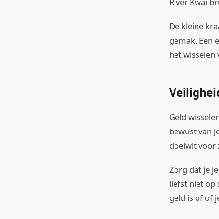
River Kwai br
De kleine kra
gemak. Een ex
het wisselen
Veilighei
Geld wisselen 
bewust van j
doelwit voor 
Zorg dat je je
liefst niet op
geld is of of