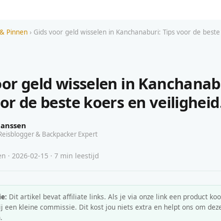
& Pinnen
› Gids voor geld wisselen in Kanchanaburi: Tips voor de beste
oor geld wisselen in Kanchanab
or de beste koers en veiligheid
Janssen
Reisblogger & Backpacker Expert
 · 2026-02-15 · 7 min leestijd
e:
Dit artikel bevat affiliate links. Als je via onze link een product koo
 een kleine commissie. Dit kost jou niets extra en helpt ons om deze
.