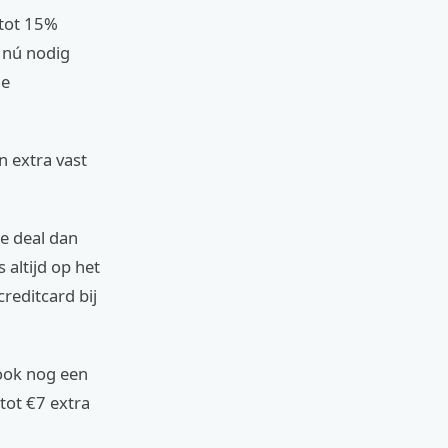
 tot 15%
d nú nodig
de
 extra vast
re deal dan
altijd op het
creditcard bij
 ook nog een
tot €7 extra