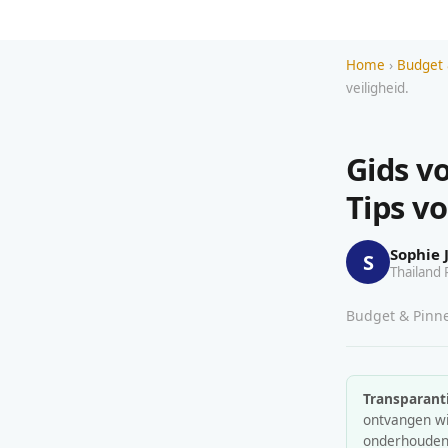
Home
›
Budget 
veiligheid.
Gids v
Tips vo
Sophie 
S
Thailand 
Budget & Pinnen
Transparanti
ontvangen wij
onderhouden