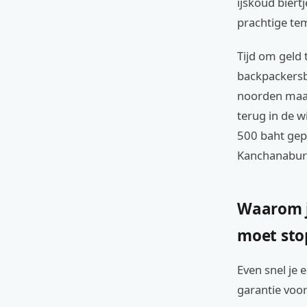
ijskoud biert
prachtige te
Tijd om geld 
backpackersbu
noorden maar 
terug in de w
500 baht gepa
Kanchanaburi
Waarom j
moet st
Even snel je 
garantie voor