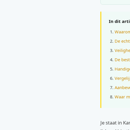
In dit art
Waarom 
De echt
Veiligh
De best
Handige
Vergeli
Aanbeve
Waar mo
Je staat in Ka