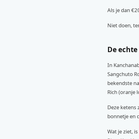
Als je dan €2
Niet doen, te
De echte
In Kanchanab
Sangchuto Roa
bekendste nam
Rich (oranje 
Deze ketens z
bonnetje en d
Wat je ziet, i