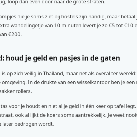
ug, loop dan even door naar de grote straten.
ampjes die je soms ziet bij hostels zijn handig, maar betaal 
tra wandelingetje van 10 minuten levert je zo €5 tot €10 e
 van €200.
d: houd je geld en pasjes in de gaten
is op zich veilig in Thailand, maar net als overal ter wereld
e omgeving. In de drukte van een wisselkantoor ben je een 
zakkenrollers.
 tas voor je houdt en niet al je geld in één keer op tafel legt
 straat, ook al lijkt de koers soms aantrekkelijk. Je weet nooi
 je later bedrogen wordt.