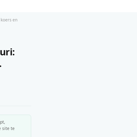
 koers en
uri:
.
pt,
 site te