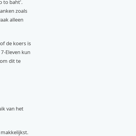
 to baht'.
banken zoals
aak alleen
of de koers is
 7-Eleven kun
om dit te
ik van het
t makkelijkst.