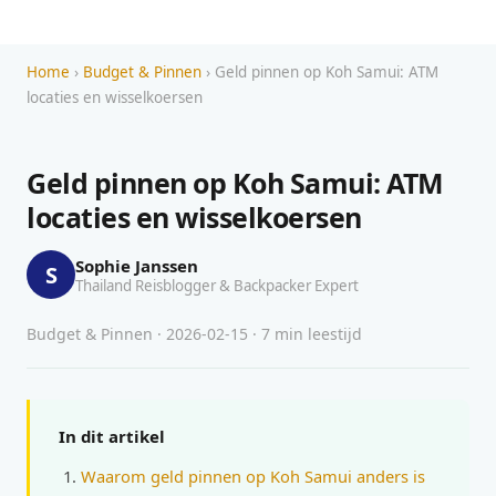
Home
›
Budget & Pinnen
› Geld pinnen op Koh Samui: ATM
locaties en wisselkoersen
Geld pinnen op Koh Samui: ATM
locaties en wisselkoersen
Sophie Janssen
S
Thailand Reisblogger & Backpacker Expert
Budget & Pinnen · 2026-02-15 · 7 min leestijd
In dit artikel
Waarom geld pinnen op Koh Samui anders is