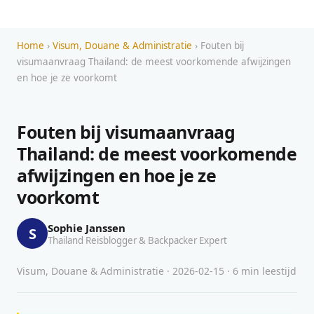
Home
›
Visum, Douane & Administratie
› Fouten bij
visumaanvraag Thailand: de meest voorkomende afwijzingen
en hoe je ze voorkomt
Fouten bij visumaanvraag
Thailand: de meest voorkomende
afwijzingen en hoe je ze
voorkomt
Sophie Janssen
S
Thailand Reisblogger & Backpacker Expert
Visum, Douane & Administratie · 2026-02-15 · 6 min leestijd