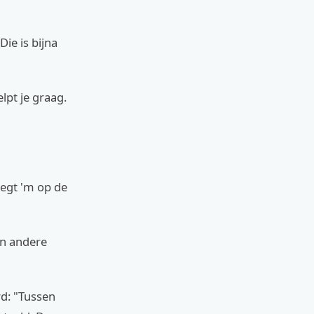
ie is bijna
lpt je graag.
legt 'm op de
een andere
rd: "Tussen