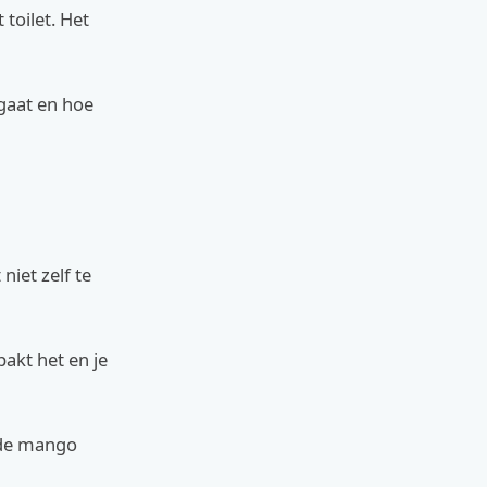
toilet. Het
sgaat en hoe
niet zelf te
akt het en je
, de mango