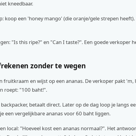
iet kneedbaar.
p: koop een 'honey mango' (die oranje/gele strepen heeft). D
agen: "Is this ripe?" en "Can I taste?". Een goede verkoper he
Afrekenen zonder te wegen
een fruitkraam en wijst op een ananas. De verkoper pakt 'm, 
 roept: "100 baht!".
jke backpacker, betaalt direct. Later op de dag loop je langs 
je een vergelijkbare ananas voor 60 baht liggen.
een local: "Hoeveel kost een ananas normaal?". Het antwoo