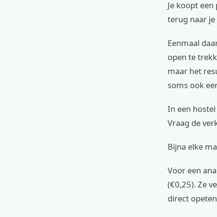
Je koopt een
terug naar j
Eenmaal daar 
open te trek
maar het resu
soms ook een 
In een hostel
Vraag de verk
Bijna elke ma
Voor een ana
(€0,25). Ze v
direct opete