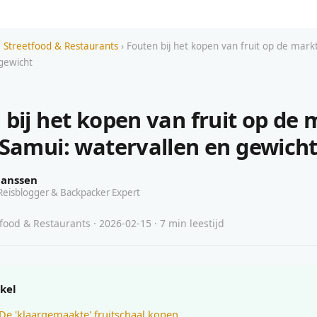
r: Streetfood & Restaurants
› Fouten bij het kopen van fruit op de mark
gewicht
 bij het kopen van fruit op de 
 Samui: watervallen en gewich
Janssen
Reisblogger & Backpacker Expert
tfood & Restaurants · 2026-02-15 · 7 min leestijd
ikel
 De 'klaargemaakte' fruitschaal kopen