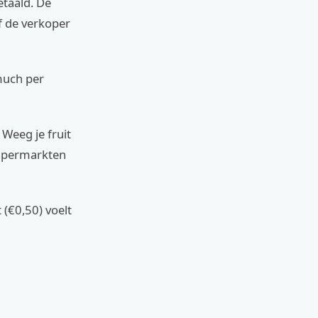
etaald. De
f de verkoper
much per
Weeg je fruit
 supermarkten
 (€0,50) voelt