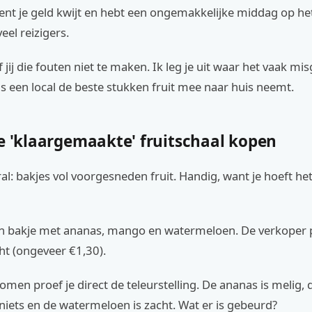
bent je geld kwijt en hebt een ongemakkelijke middag op het 
el reizigers.
 jij die fouten niet te maken. Ik leg je uit waar het vaak mi
ls een local de beste stukken fruit mee naar huis neemt.
De 'klaargemaakte' fruitschaal kopen
ral: bakjes vol voorgesneden fruit. Handig, want je hoeft het 
een bakje met ananas, mango en watermeloen. De verkoper p
ht (ongeveer €1,30).
men proef je direct de teleurstelling. De ananas is melig
iets en de watermeloen is zacht. Wat er is gebeurd?