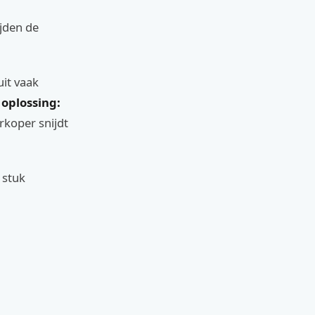
ijden de
uit vaak
 oplossing:
rkoper snijdt
 stuk