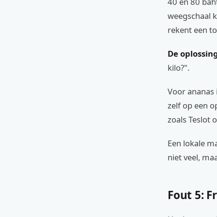
40 en 80 baht
weegschaal ka
rekent een to
De oplossing
kilo?".
Voor ananas i
zelf op een o
zoals Teslot 
Een lokale ma
niet veel, ma
Fout 5: F