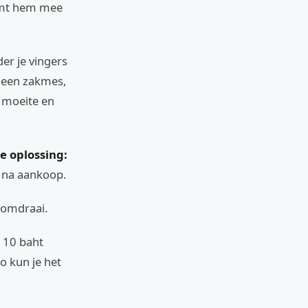
eemt hem mee
er je vingers
t een zakmes,
n moeite en
e oplossing:
n na aankoop.
domdraai.
n 10 baht
o kun je het