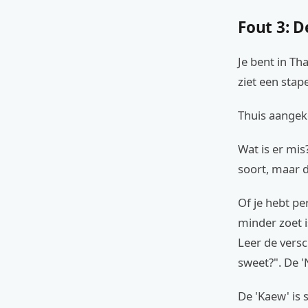
Fout 3: 
Je bent in Th
ziet een sta
Thuis aangeko
Wat is er mis
soort, maar di
Of je hebt pe
minder zoet i
Leer de vers
sweet?". De '
De 'Kaew' is s