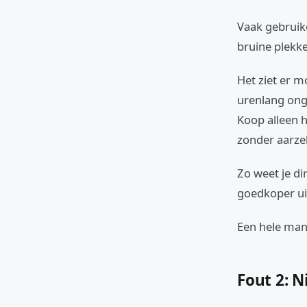
Vaak gebruike
bruine plekk
Het ziet er m
urenlang ong
Koop alleen h
zonder aarze
Zo weet je di
goedkoper ui
Een hele mang
Fout 2: N