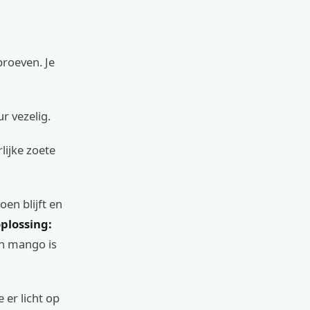
proeven. Je
r vezelig.
lijke zoete
en blijft en
plossing:
ch mango is
 er licht op