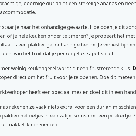
 prachtige, doornige durian of een stekelige ananas en n
e accommodatie.
staar je naar het onhandige gevaarte. Hoe open je dit zond
ken of je hele keuken onder te smeren? Je probeert het me
ltaat is een plakkerige, onhandige bende. Je verliest tijd e
deel van het fruit dat je per ongeluk kapot snijdt.
 met weinig keukengerei wordt dit een frustrerende klus.
D
oper direct om het fruit voor je te openen. Doe dit metee
rktverkoper heeft een speciaal mes en doet dit in een han
nas rekenen ze vaak niets extra, voor een durian misschie
erpakken het netjes in een zakje, soms met een prikkertje. Z
n of makkelijk meenemen.