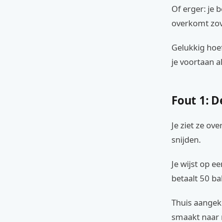
Of erger: je 
overkomt zove
Gelukkig hoef
je voortaan a
Fout 1: 
Je ziet ze ove
snijden.
Je wijst op 
betaalt 50 ba
Thuis aangeko
smaakt naar n