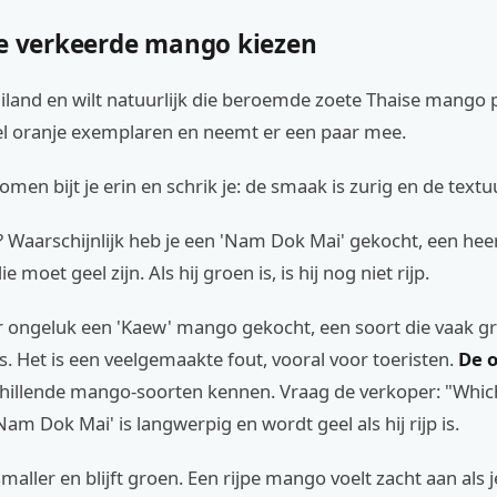
De verkeerde mango kiezen
ailand en wilt natuurlijk die beroemde zoete Thaise mango 
pel oranje exemplaren en neemt er een paar mee.
men bijt je erin en schrik je: de smaak is zurig en de textuu
? Waarschijnlijk heb je een 'Nam Dok Mai' gekocht, een heer
e moet geel zijn. Als hij groen is, is hij nog niet rijp.
r ongeluk een 'Kaew' mango gekocht, een soort die vaak gro
s. Het is een veelgemaakte fout, vooral voor toeristen.
De o
chillende mango-soorten kennen. Vraag de verkoper: "Whi
Nam Dok Mai' is langwerpig en wordt geel als hij rijp is.
maller en blijft groen. Een rijpe mango voelt zacht aan als je