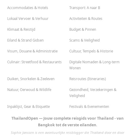
Accommodaties & Hotels
Transport: A naar B
Lokaal Vervoer & Verhuur
Activiteiten & Routes
Klimaat & Reistijd
Budget & Pinnen
Eiland & Strand Gidsen
Scams & Veiligheid
Visum, Douane & Administratie
Cultuur, Tempels & Historie
Culinair: Streetfood & Restaurants
Digitale Nomaden & Long-term
Wonen
Duiken, Snorkelen & Zeeleven
Reisroutes (Itineraries)
Natuur, Oerwoud & Wildlife
Gezondheid, Verzekeringen &
Veiligheid
Inpaklijst, Gear & Etiquette
Festivals & Evenementen
ThailandOpen — Jouw complete reisgids voor Thailand - van
Bangkok tot de verste eilanden.
Sophie Janssen is een avontuurlijke reisblogger die Thailand door en door