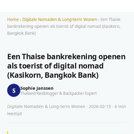
Home
›
Digitale Nomaden & Long-term Wonen
› Een Thaise
bankrekening openen als toerist of digital nomad (Kasikorn,
Bangkok Bank)
Een Thaise bankrekening openen
als toerist of digital nomad
(Kasikorn, Bangkok Bank)
Sophie Janssen
S
Thailand Reisblogger & Backpacker Expert
Digitale Nomaden & Long-term Wonen · 2026-02-15 · 6 min
leestijd