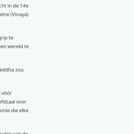
cht in de 14e
line (Vinaya)
rip te
een wereld te
Boeddha zou
 vóór
ofdzaal voor
onie die elke
drukte van de