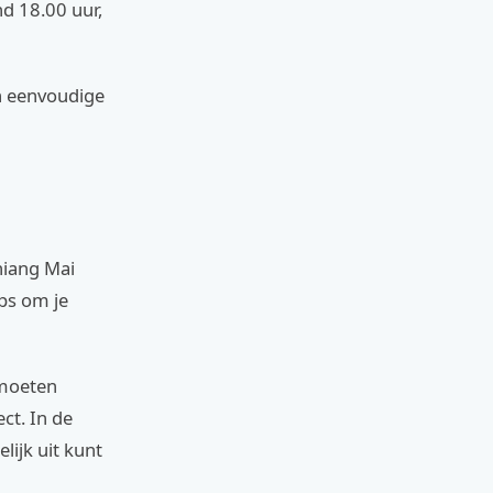
nd 18.00 uur,
en eenvoudige
hiang Mai
ips om je
 moeten
ct. In de
lijk uit kunt