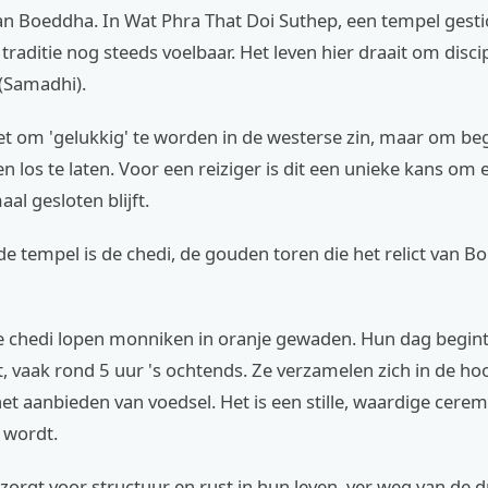
an Boeddha. In Wat Phra That Doi Suthep, een tempel gesti
 traditie nog steeds voelbaar. Het leven hier draait om discip
 (Samadhi).
iet om 'gelukkig' te worden in de westerse zin, maar om beg
n los te laten. Voor een reiziger is dit een unieke kans om 
al gesloten blijft.
de tempel is de chedi, de gouden toren die het relict van 
chedi lopen monniken in oranje gewaden. Hun dag begint
 vaak rond 5 uur 's ochtends. Ze verzamelen zich in de ho
t aanbieden van voedsel. Het is een stille, waardige cerem
 wordt.
zorgt voor structuur en rust in hun leven, ver weg van de 