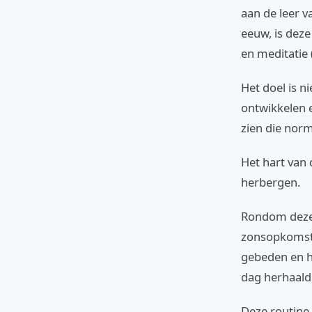
aan de leer v
eeuw, is deze
en meditatie
Het doel is n
ontwikkelen e
zien die norma
Het hart van 
herbergen.
Rondom deze 
zonsopkomst,
gebeden en he
dag herhaald
Deze routine 