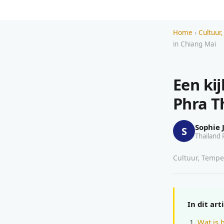
Home
›
Cultuur,
in Chiang Mai
Een ki
Phra T
Sophie 
S
Thailand 
Cultuur, Tempel
In dit art
Wat is 