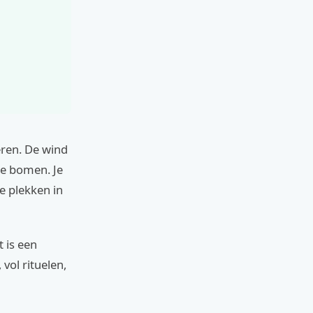
eren. De wind
de bomen. Je
e plekken in
t is een
vol rituelen,