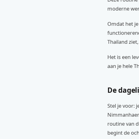
moderne were
Omdat het je 
functionerend
Thailand ziet
Het is een le
aan je hele Th
De dagel
Stel je voor:
Nimmanhaemin
routine van d
begint de oc