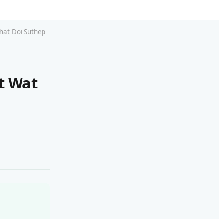
That Doi Suthep
et Wat