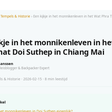
 Tempels & Historie
› Een kijkje in het monnikenleven in het Wat Phra 
jkje in het monnikenleven in h
hat Doi Suthep in Chiang Mai
Janssen
Reisblogger & Backpacker Expert
s & Historie · 2026-02-15 · 8 min leestijd
ikel
het monnikenleven in Doi Suthep eigenlijk?