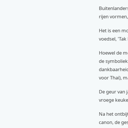
Buitenlanders
rijen vorme
Het is een m
voedsel, 'Tak 
Hoewel de mee
de symboliek
dankbaarheid 
voor Thai), m
De geur van j
vroege keuken
Na het ontbij
canon, de ge