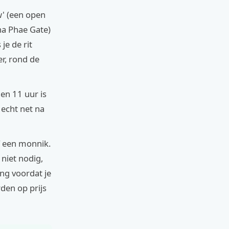
' (een open
ha Phae Gate)
je de rit
er, rond de
en 11 uur is
echt net na
f een monnik.
niet nodig,
ing voordat je
den op prijs