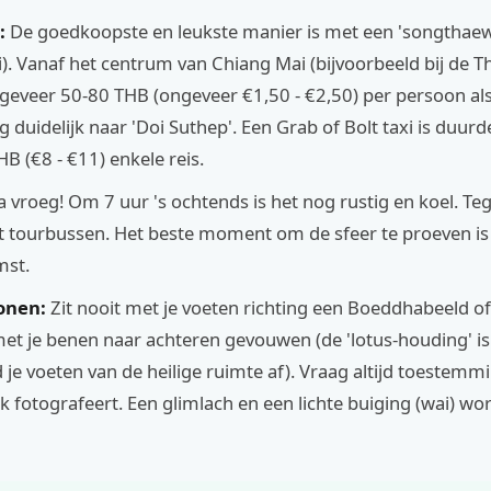
:
De goedkoopste en leukste manier is met een 'songthaew
i). Vanaf het centrum van Chiang Mai (bijvoorbeeld bij de T
ngeveer 50-80 THB (ongeveer €1,50 - €2,50) per persoon als 
g duidelijk naar 'Doi Suthep'. Een Grab of Bolt taxi is duurd
B (€8 - €11) enkele reis.
 vroeg! Om 7 uur 's ochtends is het nog rustig en koel. Teg
t tourbussen. Het beste moment om de sfeer te proeven is 
st.
onen:
Zit nooit met je voeten richting een Boeddhabeeld o
met je benen naar achteren gevouwen (de 'lotus-houding' is 
je voeten van de heilige ruimte af). Vraag altijd toestemm
 fotografeert. Een glimlach en een lichte buiging (wai) wor