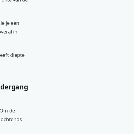
ie je een
veral in
eeft diepte
ondergang
 Om de
s ochtends