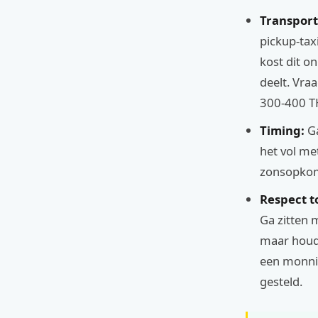
Transport
pickup-tax
kost dit o
deelt. Vraa
300-400 TH
Timing:
Ga
het vol me
zonsopkom
Respect t
Ga zitten 
maar houd 
een monnik
gesteld.