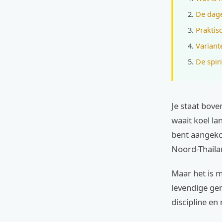
De dage
Praktis
Variant
De spir
Je staat bove
waait koel la
bent aangeko
Noord-Thaila
Maar het is m
levendige gem
discipline en 