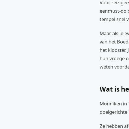
Voor reiziger
eenmust-do o
tempel snel v
Maar als je ev
van het Boed
het klooster. 
hun vroege oc
weten voorda
Wat is h
Monniken in 
doelgerichte l
Ze hebben afg