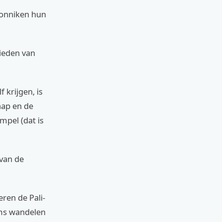
 monniken hun
ieden van
 krijgen, is
hap en de
mpel (dat is
 van de
eren de Pali-
oms wandelen