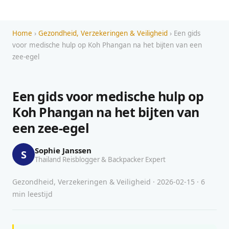
Home
›
Gezondheid, Verzekeringen & Veiligheid
› Een gids
voor medische hulp op Koh Phangan na het bijten van een
zee-egel
Een gids voor medische hulp op
Koh Phangan na het bijten van
een zee-egel
Sophie Janssen
S
Thailand Reisblogger & Backpacker Expert
Gezondheid, Verzekeringen & Veiligheid · 2026-02-15 · 6
min leestijd