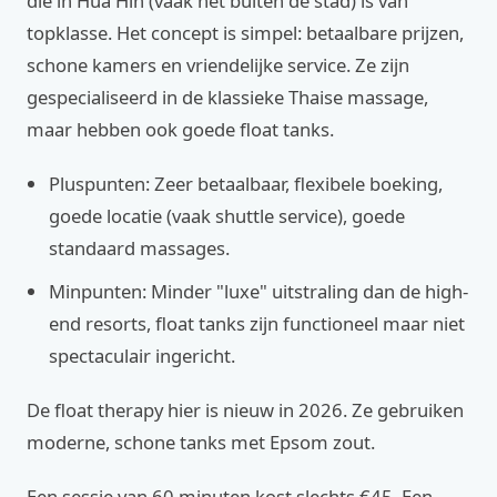
die in Hua Hin (vaak net buiten de stad) is van
topklasse. Het concept is simpel: betaalbare prijzen,
schone kamers en vriendelijke service. Ze zijn
gespecialiseerd in de klassieke Thaise massage,
maar hebben ook goede float tanks.
Pluspunten: Zeer betaalbaar, flexibele boeking,
goede locatie (vaak shuttle service), goede
standaard massages.
Minpunten: Minder "luxe" uitstraling dan de high-
end resorts, float tanks zijn functioneel maar niet
spectaculair ingericht.
De float therapy hier is nieuw in 2026. Ze gebruiken
moderne, schone tanks met Epsom zout.
Een sessie van 60 minuten kost slechts €45. Een