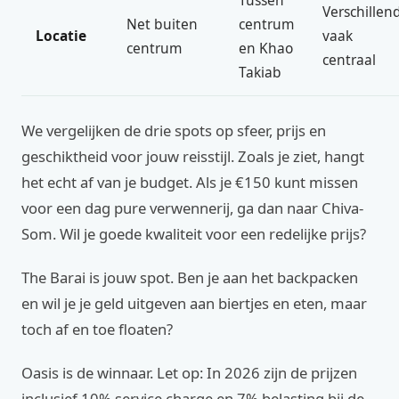
Tussen
Verschillend
Net buiten
centrum
Locatie
vaak
centrum
en Khao
centraal
Takiab
We vergelijken de drie spots op sfeer, prijs en
geschiktheid voor jouw reisstijl. Zoals je ziet, hangt
het echt af van je budget. Als je €150 kunt missen
voor een dag pure verwennerij, ga dan naar Chiva-
Som. Wil je goede kwaliteit voor een redelijke prijs?
The Barai is jouw spot. Ben je aan het backpacken
en wil je je geld uitgeven aan biertjes en eten, maar
toch af en toe floaten?
Oasis is de winnaar. Let op: In 2026 zijn de prijzen
inclusief 10% service charge en 7% belasting bij de