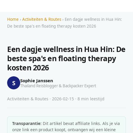
Home
›
Activiteiten & Routes
› Een dagje wellness in Hua Hin:
De beste spa's en floating therapy kosten 2026
Een dagje wellness in Hua Hin: De
beste spa's en floating therapy
kosten 2026
Sophie Janssen
S
Thailand Reisblogger & Backpacker Expert
Activiteiten & Routes · 2026-02-15 · 8 min leestijd
Transparantie:
Dit artikel bevat affiliate links. Als je via
onze link een product koopt, ontvangen wij een kleine