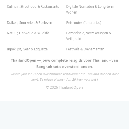
Culinair: Streetfood & Restaurants
Digitale Nomaden & Long-term
Wonen
Duiken, Snorkelen & Zeeleven
Reisroutes (Itineraries)
Natuur, Oerwoud & Wildlife
Gezondheid, Verzekeringen &
Veiligheid
Inpaklijst, Gear & Etiquette
Festivals & Evenementen
ThailandOpen — Jouw complete reisgids voor Thailand - van
Bangkok tot de verste eilanden.
Sophie Janssen is een avontuurlijke reisblogger die Thailand door en door
kent. Ze reisde al meer dan 20 keer naar het l
© 2026 ThailandOpen