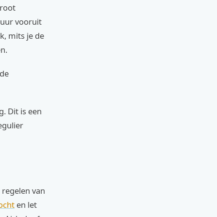
groot
huur vooruit
k, mits je de
n.
 de
 Dit is een
gulier
 regelen van
ocht
en let