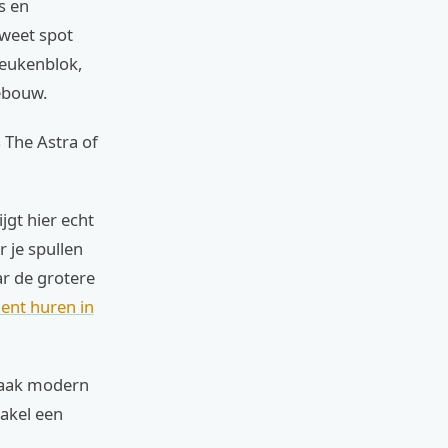
ts en
sweet spot
eukenblok,
ebouw.
 The Astra of
rijgt hier echt
 je spullen
ar de grotere
ent huren in
 vaak modern
hakel een