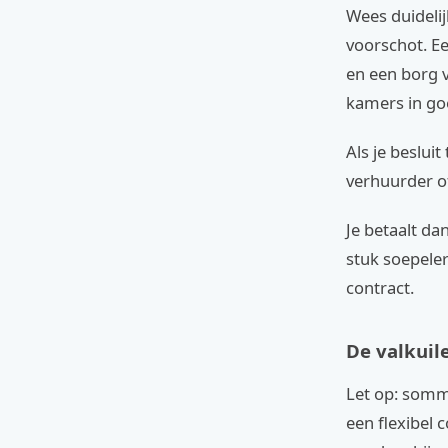
Wees duidelij
voorschot. Ee
en een borg v
kamers in go
Als je besluit
verhuurder of
Je betaalt d
stuk soepele
contract.
De valkuil
Let op: sommi
een flexibel c