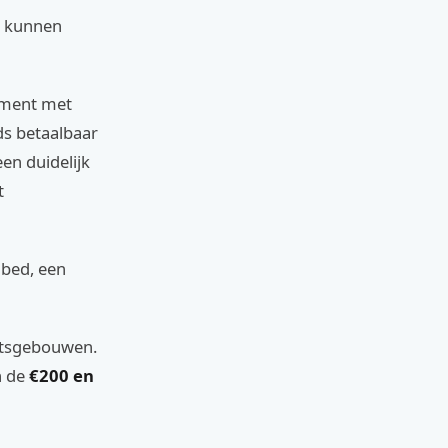
n kunnen
tement met
ds betaalbaar
en duidelijk
t
 bed, een
ntsgebouwen.
n de
€200 en