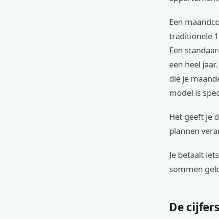
Een maandcont
traditionele 
Een standaard
een heel jaar
die je maand
model is spe
Het geeft je d
plannen vera
Je betaalt ie
sommen geld 
De cijfe