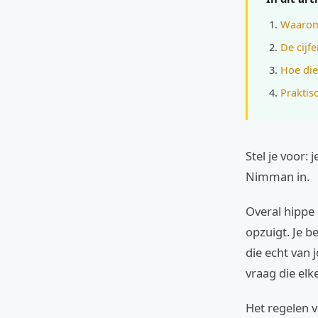
Waarom
De cijf
Hoe die 
Praktis
Stel je voor:
Nimman in.
Overal hippe 
opzuigt. Je b
die echt van 
vraag die elk
Het regelen 