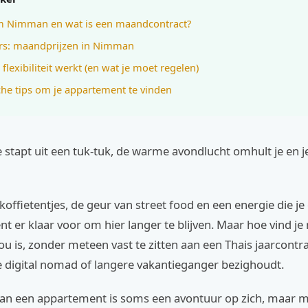
 Nimman en wat is een maandcontract?
ers: maandprijzen in Nimman
flexibiliteit werkt (en wat je moet regelen)
che tips om je appartement te vinden
 je stapt uit een tuk-tuk, de warme avondlucht omhult je en j
koffietentjes, de geur van street food en een energie die je 
ent er klaar voor om hier langer te blijven. Maar hoe vind je
jou is, zonder meteen vast te zitten aan een Thais jaarcontra
e digital nomad of langere vakantieganger bezighoudt.
van een appartement is soms een avontuur op zich, maar me