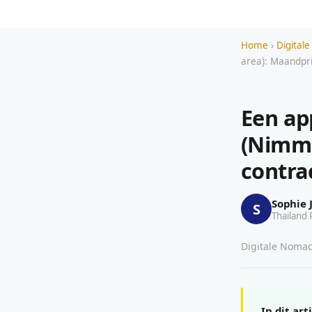
Home
›
Digita
area): Maandpri
Een ap
(Nimma
contra
Sophie 
S
Thailand 
Digitale Nomad
In dit art