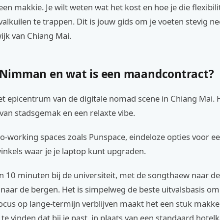
een makkie. Je wilt weten wat het kost en hoe je die flexibilite
valkuilen te trappen. Dit is jouw gids om je voeten stevig ne
wijk van Chiang Mai.
Nimman en wat is een maandcontract?
t epicentrum van de digitale nomad scene in Chiang Mai. H
 van stadsgemak en een relaxte vibe.
 co-working spaces zoals Punspace, eindeloze opties voor 
inkels waar je je laptop kunt upgraden.
n 10 minuten bij de universiteit, met de songthaew naar de
 naar de bergen. Het is simpelweg de beste uitvalsbasis o
focus op lange-termijn verblijven maakt het een stuk makke
e vinden dat bij je past, in plaats van een standaard hotel