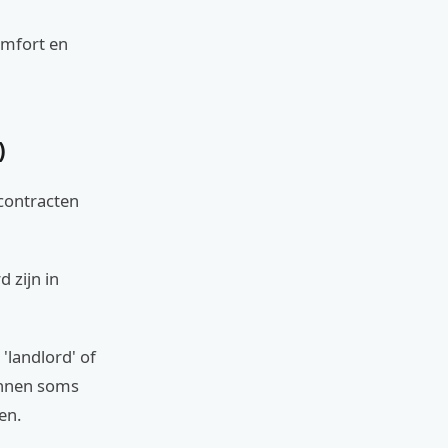
omfort en
)
 contracten
 zijn in
 'landlord' of
unnen soms
en.