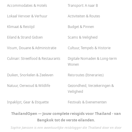
Accommodaties & Hotels
Transport: A naar B
Lokaal Vervoer & Verhuur
Activiteiten & Routes
Klimaat & Reistijd
Budget & Pinnen
Eiland & Strand Gidsen
Scams & Veiligheid
Visum, Douane & Administratie
Cultuur, Tempels & Historie
Culinair: Streetfood & Restaurants
Digitale Nomaden & Long-term
Wonen
Duiken, Snorkelen & Zeeleven
Reisroutes (Itineraries)
Natuur, Oerwoud & Wildlife
Gezondheid, Verzekeringen &
Veiligheid
Inpaklijst, Gear & Etiquette
Festivals & Evenementen
ThailandOpen — Jouw complete reisgids voor Thailand - van
Bangkok tot de verste eilanden.
Sophie Janssen is een avontuurlijke reisblogger die Thailand door en door