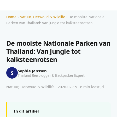
Home
›
Natuur, Oerwoud & Wildlife
› De mooiste Nationale
Parken van Thailand: Van jungle tot kalksteenrotsen
De mooiste Nationale Parken van
Thailand: Van jungle tot
kalksteenrotsen
Sophie Janssen
S
Thailand Reisblogger & Backpacker Expert
Natuur, Oerwoud & Wildlife · 2026-02-15 · 6 min leestijd
In dit artikel